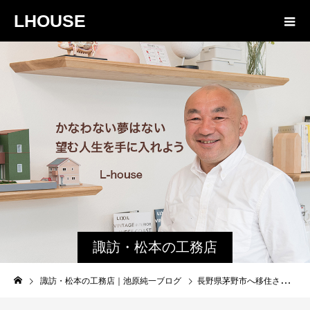
LHOUSE
諏訪・松本の工務店
の社長ブログ｜家族
諏訪・松本の工務店｜池原純一ブログ
長野県茅野市へ移住される方から 学ぶこと｜ゴミのこと、病院のこと、心配なこと
物語８４３