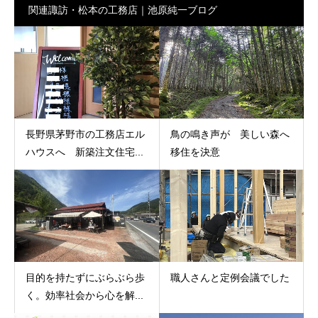
関連諏訪・松本の工務店｜池原純一ブログ
長野県茅野市の工務店エル
鳥の鳴き声が 美しい森へ
ハウスへ 新築注文住宅...
移住を決意
目的を持たずにぶらぶら歩
職人さんと定例会議でした
く。効率社会から心を解...