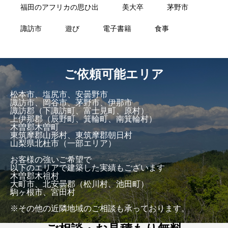
福田のアフリカの思ひ出
美大卒
茅野市
諏訪市
遊び
電子書籍
食事
ご依頼可能エリア
松本市、塩尻市、安曇野市
諏訪市、岡谷市、茅野市、伊那市
諏訪郡（下諏訪町、富士見町、原村）
上伊那郡（辰野町、箕輪町、南箕輪村）
木曽郡木曽町
東筑摩郡山形村、東筑摩郡朝日村
山梨県北杜市（一部エリア）
お客様の強いご希望で
以下のエリアで建築した実績もございます
木曽郡木祖村
大町市、北安曇郡（松川村、池田町）
駒ヶ根市、宮田村
※その他の近隣地域のご相談も承っております。