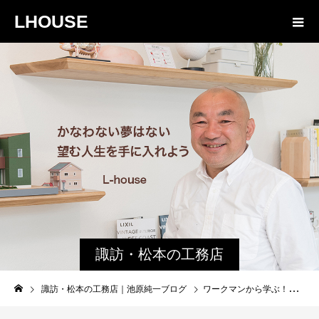
LHOUSE
諏訪・松本の工務店
の社長ブログ｜家族
諏訪・松本の工務店｜池原純一ブログ
ワークマンから学ぶ！住宅業界での実践法と成功の秘訣とは？
物語８４３