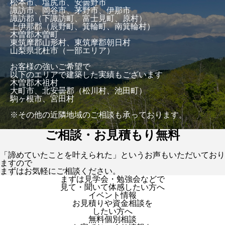
松本市、塩尻市、安曇野市
諏訪市、岡谷市、茅野市、伊那市
諏訪郡（下諏訪町、富士見町、原村）
上伊那郡（辰野町、箕輪町、南箕輪村）
木曽郡木曽町
東筑摩郡山形村、東筑摩郡朝日村
山梨県北杜市（一部エリア）
お客様の強いご希望で
以下のエリアで建築した実績もございます
木曽郡木祖村
大町市、北安曇郡（松川村、池田町）
駒ヶ根市、宮田村
※その他の近隣地域のご相談も承っております。
ご相談・お見積もり無料
「諦めていたことを叶えられた」というお声もいただいており
ますので
まずはお気軽にご相談ください。
まずは見学会・勉強会などで
見て・聞いて体感したい方へ
イベント情報
お見積りや資金相談を
したい方へ
無料個別相談