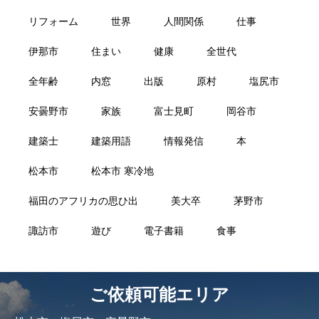
リフォーム
世界
人間関係
仕事
伊那市
住まい
健康
全世代
全年齢
内窓
出版
原村
塩尻市
安曇野市
家族
富士見町
岡谷市
建築士
建築用語
情報発信
本
松本市
松本市 寒冷地
福田のアフリカの思ひ出
美大卒
茅野市
諏訪市
遊び
電子書籍
食事
ご依頼可能エリア