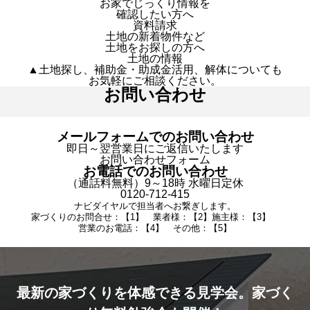
お家でじっくり情報を
確認したい方へ
資料請求
土地の新着物件など
土地をお探しの方へ
土地の情報
▲土地探し、補助金・助成金活用、解体についても
お気軽にご相談ください。
お問い合わせ
メールフォームでのお問い合わせ
即日～翌営業日にご返信いたします
お問い合わせフォーム
お電話でのお問い合わせ
（通話料無料）9～18時 水曜日定休
0120-712-415
ナビダイヤルで担当者へお繋ぎします。
家づくりのお問合せ：【1】 業者様：【2】施主様：【3】
営業のお電話：【4】 その他：【5】
最新の家づくりを体感できる見学会。家づく