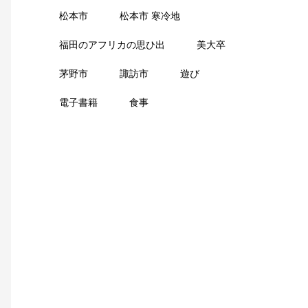
松本市
松本市 寒冷地
福田のアフリカの思ひ出
美大卒
茅野市
諏訪市
遊び
電子書籍
食事