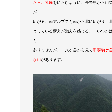
八ヶ岳連峰
をにらむように、長野県から山
が
広がる、南アルプスも南から北に広がり 
としている構えが魅力を感じる、 いつか
も
ありませんが、 八ヶ岳から見て
甲斐駒ケ
な
山
があります。