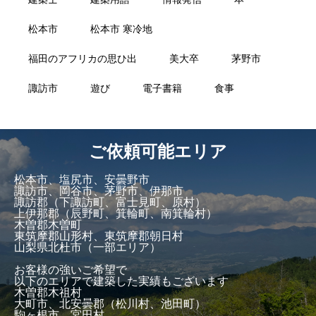
松本市
松本市 寒冷地
福田のアフリカの思ひ出
美大卒
茅野市
諏訪市
遊び
電子書籍
食事
ご依頼可能エリア
松本市、塩尻市、安曇野市
諏訪市、岡谷市、茅野市、伊那市
諏訪郡（下諏訪町、富士見町、原村）
上伊那郡（辰野町、箕輪町、南箕輪村）
木曽郡木曽町
東筑摩郡山形村、東筑摩郡朝日村
山梨県北杜市（一部エリア）
お客様の強いご希望で
以下のエリアで建築した実績もございます
木曽郡木祖村
大町市、北安曇郡（松川村、池田町）
駒ヶ根市、宮田村