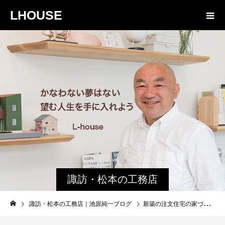
LHOUSE
諏訪・松本の工務店
の社長ブログ｜家族
諏訪・松本の工務店｜池原純一ブログ
新築の注文住宅の家づくりで必要な 間取りの決め方と聞き取り５０項目アイテムを公開
物語８４３