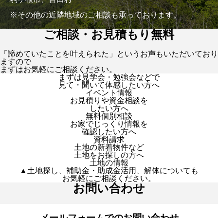
※その他の近隣地域のご相談も承っております。
ご相談・お見積もり無料
「諦めていたことを叶えられた」というお声もいただいており
ますので
まずはお気軽にご相談ください。
まずは見学会・勉強会などで
見て・聞いて体感したい方へ
イベント情報
お見積りや資金相談を
したい方へ
無料個別相談
お家でじっくり情報を
確認したい方へ
資料請求
土地の新着物件など
土地をお探しの方へ
土地の情報
▲土地探し、補助金・助成金活用、解体についても
お気軽にご相談ください。
お問い合わせ
メールフォームでのお問い合わせ