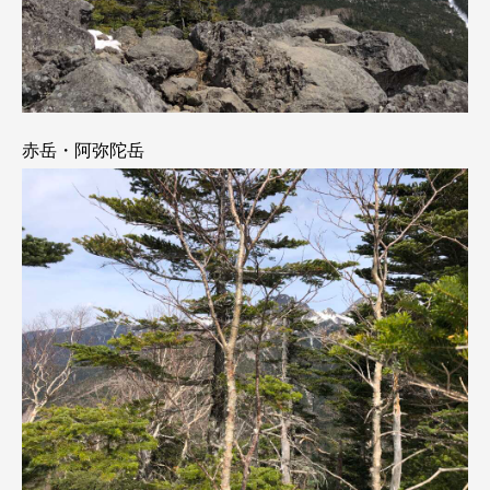
赤岳・阿弥陀岳