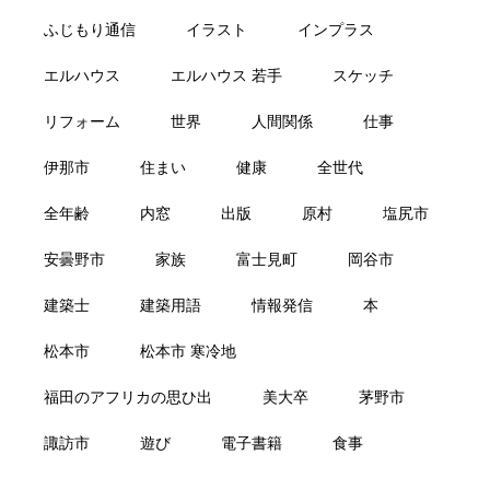
ふじもり通信
イラスト
インプラス
エルハウス
エルハウス 若手
スケッチ
リフォーム
世界
人間関係
仕事
伊那市
住まい
健康
全世代
全年齢
内窓
出版
原村
塩尻市
安曇野市
家族
富士見町
岡谷市
建築士
建築用語
情報発信
本
松本市
松本市 寒冷地
福田のアフリカの思ひ出
美大卒
茅野市
諏訪市
遊び
電子書籍
食事