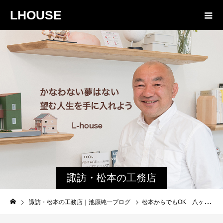
LHOUSE
諏訪・松本の工務店
の社長ブログ｜家族
諏訪・松本の工務店｜池原純一ブログ
松本からでもOK 八ヶ岳西岳へ 日帰り登山でいい眺め。
物語８４３