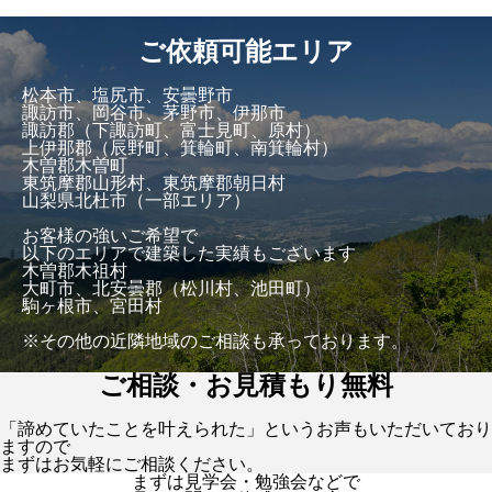
ご依頼可能エリア
松本市、塩尻市、安曇野市
諏訪市、岡谷市、茅野市、伊那市
諏訪郡（下諏訪町、富士見町、原村）
上伊那郡（辰野町、箕輪町、南箕輪村）
木曽郡木曽町
東筑摩郡山形村、東筑摩郡朝日村
山梨県北杜市（一部エリア）
お客様の強いご希望で
以下のエリアで建築した実績もございます
木曽郡木祖村
大町市、北安曇郡（松川村、池田町）
駒ヶ根市、宮田村
※その他の近隣地域のご相談も承っております。
ご相談・お見積もり無料
「諦めていたことを叶えられた」というお声もいただいており
ますので
まずはお気軽にご相談ください。
まずは見学会・勉強会などで