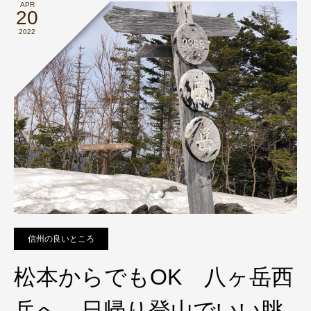
APR
20
2022
信州の良いところ
松本からでもOK 八ヶ岳西
岳へ 日帰り登山でいい眺