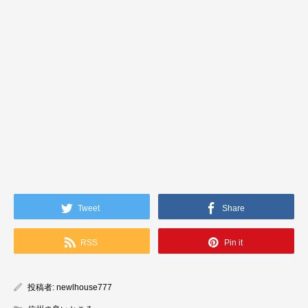
2022.04.03
下諏訪町の完成見学会は2022年4月23（土
Tweet
Share
■場所：長野県下諏訪町西四王地区
■日時：2022年4月23日（土曜日）24日（日曜日）
■時間：午前10:00～午後16:00（雨天決行）
RSS
Pin it
※直接現場での参加か、一対一のWEB見学会か、お
投稿者:
newlhouse777
売り込みは一切ありません。