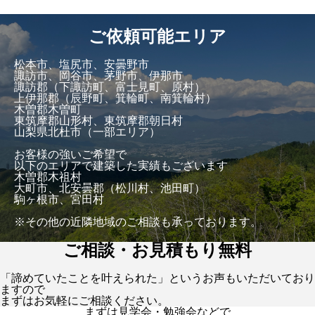
ご依頼可能エリア
松本市、塩尻市、安曇野市
諏訪市、岡谷市、茅野市、伊那市
諏訪郡（下諏訪町、富士見町、原村）
上伊那郡（辰野町、箕輪町、南箕輪村）
木曽郡木曽町
東筑摩郡山形村、東筑摩郡朝日村
山梨県北杜市（一部エリア）
お客様の強いご希望で
以下のエリアで建築した実績もございます
木曽郡木祖村
大町市、北安曇郡（松川村、池田町）
駒ヶ根市、宮田村
※その他の近隣地域のご相談も承っております。
ご相談・お見積もり無料
「諦めていたことを叶えられた」というお声もいただいており
ますので
まずはお気軽にご相談ください。
まずは見学会・勉強会などで