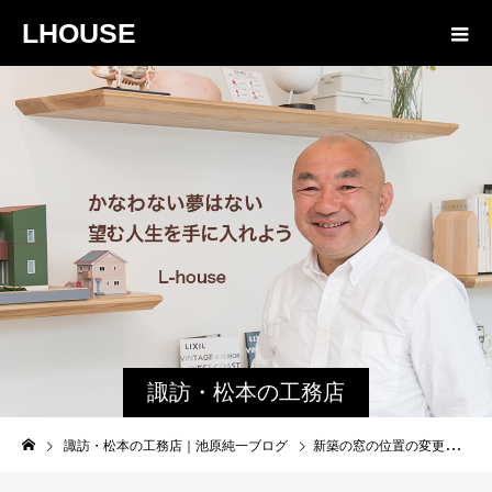
LHOUSE
諏訪・松本の工務店
の社長ブログ｜家族
諏訪・松本の工務店｜池原純一ブログ
新築の窓の位置の変更 家の中から見える景色を決める窓 キャンパス最高の一枚が自然の家の条件
物語８４３