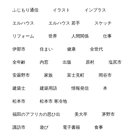
ふじもり通信
イラスト
インプラス
エルハウス
エルハウス 若手
スケッチ
リフォーム
世界
人間関係
仕事
伊那市
住まい
健康
全世代
全年齢
内窓
出版
原村
塩尻市
安曇野市
家族
富士見町
岡谷市
建築士
建築用語
情報発信
本
松本市
松本市 寒冷地
福田のアフリカの思ひ出
美大卒
茅野市
諏訪市
遊び
電子書籍
食事