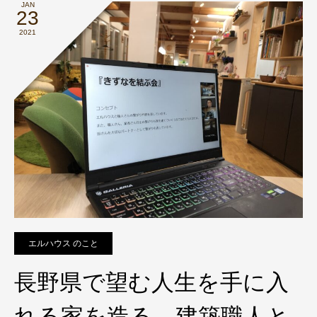
JAN
23
2021
エルハウス のこと
長野県で望む人生を手に入
れる家を造る 建築職人と