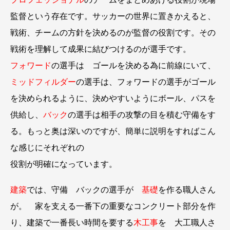
監督という存在です。サッカーの世界に置きかえると、
戦術、チームの方針を決めるのが監督の役割です。その
戦術を理解して成果に結びつけるのが選手です。
フォワード
の選手は ゴールを決める為に前線にいて、
ミッドフィルダー
の選手は、フォワードの選手がゴール
を決められるように、決めやすいようにボール、パスを
供給し、
バック
の選手は相手の攻撃の目を積む守備をす
る。もっと奥は深いのですが、簡単に説明をすればこん
な感じにそれぞれの
役割が明確になっています。
建築
では、守備 バックの選手が
基礎
を作る職人さん
が。 家を支える一番下の重要なコンクリート部分を作
り、建築で一番長い時間を要する
木工事
を 大工職人さ