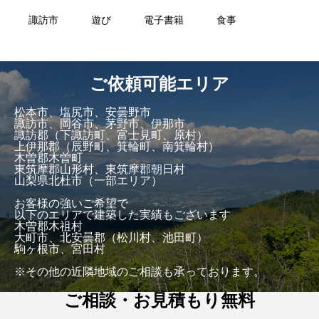
諏訪市
遊び
電子書籍
食事
ご依頼可能エリア
松本市、塩尻市、安曇野市
諏訪市、岡谷市、茅野市、伊那市
諏訪郡（下諏訪町、富士見町、原村）
上伊那郡（辰野町、箕輪町、南箕輪村）
木曽郡木曽町
東筑摩郡山形村、東筑摩郡朝日村
山梨県北杜市（一部エリア）
お客様の強いご希望で
以下のエリアで建築した実績もございます
木曽郡木祖村
大町市、北安曇郡（松川村、池田町）
駒ヶ根市、宮田村
※その他の近隣地域のご相談も承っております。
ご相談・お見積もり無料