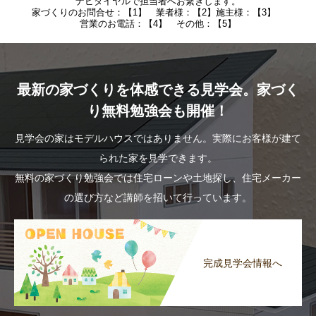
ナビダイヤルで担当者へお繋ぎします。
家づくりのお問合せ：【1】 業者様：【2】施主様：【3】
営業のお電話：【4】 その他：【5】
最新の家づくりを体感できる見学会。家づく
り無料勉強会も開催！
見学会の家はモデルハウスではありません。実際にお客様が建て
られた家を見学できます。
無料の家づくり勉強会では住宅ローンや土地探し、住宅メーカー
の選び方など講師を招いて行っています。
完成見学会情報へ