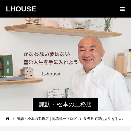
LHOUSE
諏訪・松本の工務店
の社長ブログ｜家族
諏訪・松本の工務店｜池原純一ブログ
長野県で望む人生を手に入れる家を造る 建築職人とご家族を絆で結ぶ
物語８４３