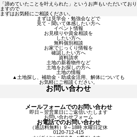
「諦めていたことを叶えられた」というお声もいただいており
ますので
まずはお気軽にご相談ください。
まずは見学会・勉強会などで
見て・聞いて体感したい方へ
イベント情報
お見積りや資金相談を
したい方へ
無料個別相談
お家でじっくり情報を
確認したい方へ
資料請求
土地の新着物件など
土地をお探しの方へ
土地の情報
▲土地探し、補助金・助成金活用、解体についても
お気軽にご相談ください。
お問い合わせ
メールフォームでのお問い合わせ
即日～翌営業日にご返信いたします
お問い合わせフォーム
お電話でのお問い合わせ
（通話料無料）9～18時 水曜日定休
0120-712-415