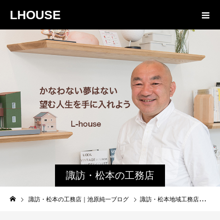
LHOUSE
諏訪・松本の工務店
の社長ブログ｜家族
諏訪・松本の工務店｜池原純一ブログ
諏訪・松本地域工務店の【家づくり】 建て替えの基本
物語８４３