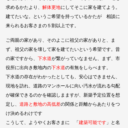
求めるかたより、
解体更地
にしてそこに家を建てよう。
建てたいな。というご希望を持っているかたが 相談に
来られるお客さまの５割以上です。
ご両親の家があり、そのよこに祖父の家がありと、ま
ず、祖父の家を壊して家を建てたいという希望です。昔
の家ですから、
下水道
が繋がっていなません、まず、市
役所に出向き敷地内の
下水道
の有無をしらべます。
下水道の存在がわかったとしても、安心はできません、
現地を訪れ、道路のマンホールに向い汚水が流れる勾配
が確保できるのかを確認しまますが、新築予定位置を想
定し、
道路と敷地の高低差
の関係と距離からあたりをつ
け決めるわけです
こうして、ようやくお客さまに 「
建築可能です
」と名