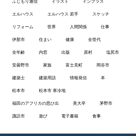
ふじもり通信
イラスト
インプラス
エルハウス
エルハウス 若手
スケッチ
リフォーム
世界
人間関係
仕事
伊那市
住まい
健康
全世代
全年齢
内窓
出版
原村
塩尻市
安曇野市
家族
富士見町
岡谷市
建築士
建築用語
情報発信
本
松本市
松本市 寒冷地
福田のアフリカの思ひ出
美大卒
茅野市
諏訪市
遊び
電子書籍
食事