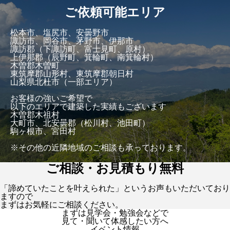
ご依頼可能エリア
松本市、塩尻市、安曇野市
諏訪市、岡谷市、茅野市、伊那市
諏訪郡（下諏訪町、富士見町、原村）
上伊那郡（辰野町、箕輪町、南箕輪村）
木曽郡木曽町
東筑摩郡山形村、東筑摩郡朝日村
山梨県北杜市（一部エリア）
お客様の強いご希望で
以下のエリアで建築した実績もございます
木曽郡木祖村
大町市、北安曇郡（松川村、池田町）
駒ヶ根市、宮田村
※その他の近隣地域のご相談も承っております。
ご相談・お見積もり無料
「諦めていたことを叶えられた」というお声もいただいており
ますので
まずはお気軽にご相談ください。
まずは見学会・勉強会などで
見て・聞いて体感したい方へ
イベント情報