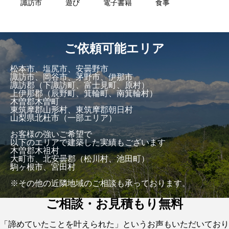
諏訪市
遊び
電子書籍
食事
ご依頼可能エリア
松本市、塩尻市、安曇野市
諏訪市、岡谷市、茅野市、伊那市
諏訪郡（下諏訪町、富士見町、原村）
上伊那郡（辰野町、箕輪町、南箕輪村）
木曽郡木曽町
東筑摩郡山形村、東筑摩郡朝日村
山梨県北杜市（一部エリア）
お客様の強いご希望で
以下のエリアで建築した実績もございます
木曽郡木祖村
大町市、北安曇郡（松川村、池田町）
駒ヶ根市、宮田村
※その他の近隣地域のご相談も承っております。
ご相談・お見積もり無料
「諦めていたことを叶えられた」というお声もいただいており