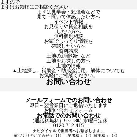
ますので
まずはお気軽にご相談ください。
まずは見学会・勉強会などで
見て・聞いて体感したい方へ
イベント情報
お見積りや資金相談を
したい方へ
無料個別相談
お家でじっくり情報を
確認したい方へ
資料請求
土地の新着物件など
土地をお探しの方へ
土地の情報
▲土地探し、補助金・助成金活用、解体についても
お気軽にご相談ください。
お問い合わせ
メールフォームでのお問い合わせ
即日～翌営業日にご返信いたします
お問い合わせフォーム
お電話でのお問い合わせ
（通話料無料）9～18時 水曜日定休
0120-712-415
ナビダイヤルで担当者へお繋ぎします。
家づくりのお問合せ：【1】 業者様：【2】施主様：【3】