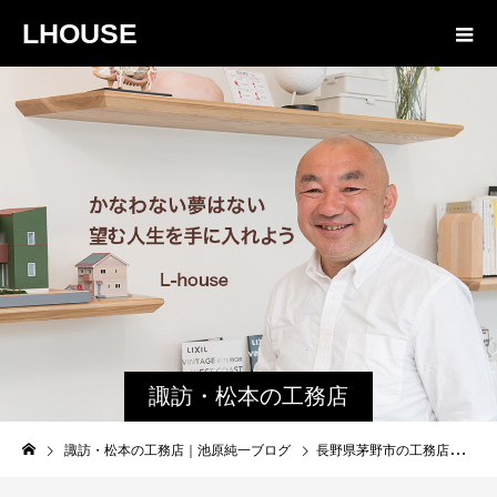
LHOUSE
諏訪・松本の工務店
の社長ブログ｜家族
諏訪・松本の工務店｜池原純一ブログ
長野県茅野市の工務店エルハウスの社長池原は 家づくりでまず何をする？ 誰の為にどのような手段で？
物語８４３