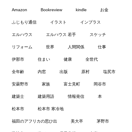
Amazon
Bookreview
kindle
お金
ふじもり通信
イラスト
インプラス
エルハウス
エルハウス 若手
スケッチ
リフォーム
世界
人間関係
仕事
伊那市
住まい
健康
全世代
全年齢
内窓
出版
原村
塩尻市
安曇野市
家族
富士見町
岡谷市
建築士
建築用語
情報発信
本
松本市
松本市 寒冷地
福田のアフリカの思ひ出
美大卒
茅野市