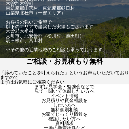
木曽郡木曽町
東筑摩郡山形村、東筑摩郡朝日村
山梨県北杜市（一部エリア）
お客様の強いご希望で
以下のエリアで建築した実績もございます
木曽郡木祖村
大町市、北安曇郡（松川村、池田町）
駒ヶ根市、宮田村
※その他の近隣地域のご相談も承っております。
ご相談・お見積もり無料
「諦めていたことを叶えられた」というお声もいただいており
ますので
まずはお気軽にご相談ください。
まずは見学会・勉強会などで
見て・聞いて体感したい方へ
イベント情報
お見積りや資金相談を
したい方へ
無料個別相談
お家でじっくり情報を
確認したい方へ
資料請求
土地の新着物件など