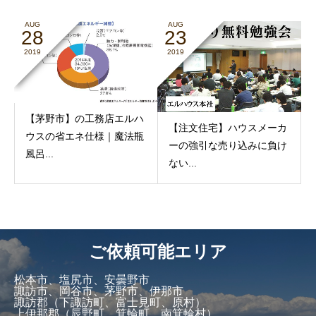
AUG
AUG
28
23
2019
2019
【茅野市】の工務店エルハ
【注文住宅】ハウスメーカ
ウスの省エネ仕様｜魔法瓶
ーの強引な売り込みに負け
風呂...
ない...
ご依頼可能エリア
松本市、塩尻市、安曇野市
諏訪市、岡谷市、茅野市、伊那市
諏訪郡（下諏訪町、富士見町、原村）
上伊那郡（辰野町、箕輪町、南箕輪村）