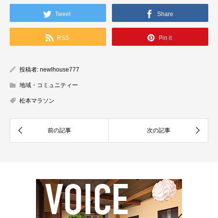
Tweet
Share
RSS
Pin it
投稿者:
newlhouse777
地域・コミュニティー
松本マラソン