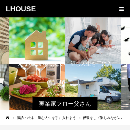
LHOUSE
か
な
わ
な
い
夢
は
な
い
望
む
人
生
を
手
に
入
れ
よ
う
実業家フロー父さん
と娘のファミログ
諏訪・松本｜望む人生を手に入れよう
仮装をして楽しみながらの松本マラソンへの参加は可能か？