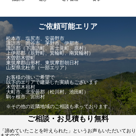
ご依頼可能エリア
松本市、塩尻市、安曇野市
諏訪市、岡谷市、茅野市、伊那市
諏訪郡（下諏訪町、富士見町、原村）
上伊那郡（辰野町、箕輪町、南箕輪村）
木曽郡木曽町
東筑摩郡山形村、東筑摩郡朝日村
山梨県北杜市（一部エリア）
お客様の強いご希望で
以下のエリアで建築した実績もございます
木曽郡木祖村
大町市、北安曇郡（松川村、池田町）
駒ヶ根市、宮田村
※その他の近隣地域のご相談も承っております。
ご相談・お見積もり無料
「諦めていたことを叶えられた」というお声もいただいており
ますので