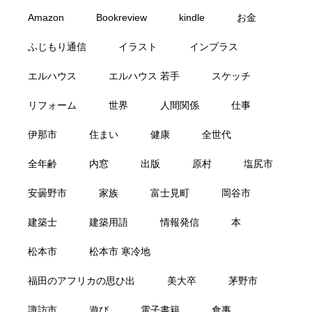
Amazon
Bookreview
kindle
お金
ふじもり通信
イラスト
インプラス
エルハウス
エルハウス 若手
スケッチ
リフォーム
世界
人間関係
仕事
伊那市
住まい
健康
全世代
全年齢
内窓
出版
原村
塩尻市
安曇野市
家族
富士見町
岡谷市
建築士
建築用語
情報発信
本
松本市
松本市 寒冷地
福田のアフリカの思ひ出
美大卒
茅野市
諏訪市
遊び
電子書籍
食事