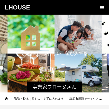
LHOUSE
か
な
わ
な
い
夢
は
な
い
望
む
人
生
を
手
に
入
れ
よ
う
実業家フロー父さん
と娘のファミログ
諏訪・松本｜望む人生を手に入れよう
塩尻市周辺でテイクアウト（持ち帰り）が可能なお店を紹介【コロナウイルス】