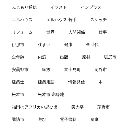
ふじもり通信
イラスト
インプラス
エルハウス
エルハウス 若手
スケッチ
リフォーム
世界
人間関係
仕事
伊那市
住まい
健康
全世代
全年齢
内窓
出版
原村
塩尻市
安曇野市
家族
富士見町
岡谷市
建築士
建築用語
情報発信
本
松本市
松本市 寒冷地
福田のアフリカの思ひ出
美大卒
茅野市
諏訪市
遊び
電子書籍
食事