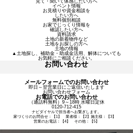
見て・聞いて体感したい方へ
イベント情報
お見積りや資金相談を
したい方へ
無料個別相談
お家でじっくり情報を
確認したい方へ
資料請求
土地の新着物件など
土地をお探しの方へ
土地の情報
▲土地探し、補助金・助成金活用、解体についても
お気軽にご相談ください。
お問い合わせ
メールフォームでのお問い合わせ
即日～翌営業日にご返信いたします
お問い合わせフォーム
お電話でのお問い合わせ
（通話料無料）9～18時 水曜日定休
0120-712-415
ナビダイヤルで担当者へお繋ぎします。
家づくりのお問合せ：【1】 業者様：【2】施主様：【3】
営業のお電話：【4】 その他：【5】