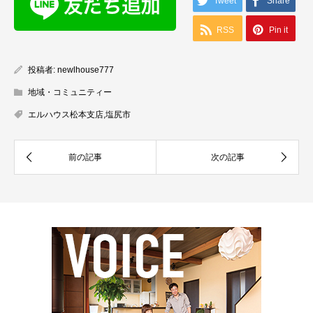
Tweet
Share
RSS
Pin it
投稿者:
newlhouse777
地域・コミュニティー
エルハウス松本支店
,
塩尻市