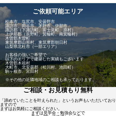
ご依頼可能エリア
松本市、塩尻市、安曇野市
諏訪市、岡谷市、茅野市、伊那市
諏訪郡（下諏訪町、富士見町、原村）
上伊那郡（辰野町、箕輪町、南箕輪村）
木曽郡木曽町
東筑摩郡山形村、東筑摩郡朝日村
山梨県北杜市（一部エリア）
お客様の強いご希望で
以下のエリアで建築した実績もございます
木曽郡木祖村
大町市、北安曇郡（松川村、池田町）
駒ヶ根市、宮田村
※その他の近隣地域のご相談も承っております。
ご相談・お見積もり無料
「諦めていたことを叶えられた」というお声もいただいており
ますので
まずはお気軽にご相談ください。
まずは見学会・勉強会などで