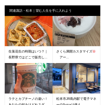
関連諏訪・松本｜望む人生を手に入れよう
生落花生の時期はいつ？｜
さくら満開カスタマイズ
長野県ではどこで販売し...
アー...
ラテとカプチーノの違い！
松本市JR島内駅で電子マネ
あなたの好みはどれ？ダ...
ーのSuicaは使え...