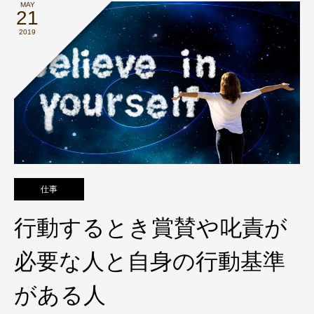
MAY
21
2019
仕事
行動するとき賞賛や叱責が
必要な人と自身の行動基準
がある人