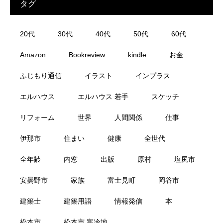
タグ
20代
30代
40代
50代
60代
Amazon
Bookreview
kindle
お金
ふじもり通信
イラスト
インプラス
エルハウス
エルハウス 若手
スケッチ
リフォーム
世界
人間関係
仕事
伊那市
住まい
健康
全世代
全年齢
内窓
出版
原村
塩尻市
安曇野市
家族
富士見町
岡谷市
建築士
建築用語
情報発信
本
松本市
松本市 寒冷地