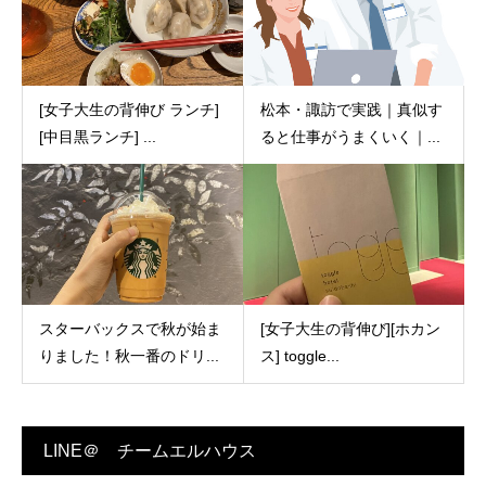
[女子大生の背伸び ランチ]
松本・諏訪で実践｜真似す
[中目黒ランチ] ...
ると仕事がうまくいく｜...
スターバックスで秋が始ま
[女子大生の背伸び][ホカン
りました！秋一番のドリ...
ス] toggle...
LINE＠ チームエルハウス