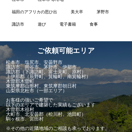
福田のアフリカの思ひ出
美大卒
茅野市
諏訪市
遊び
電子書籍
食事
ご依頼可能エリア
松本市、塩尻市、安曇野市
諏訪市、岡谷市、茅野市、伊那市
諏訪郡（下諏訪町、富士見町、原村）
上伊那郡（辰野町、箕輪町、南箕輪村）
木曽郡木曽町
東筑摩郡山形村、東筑摩郡朝日村
山梨県北杜市（一部エリア）
お客様の強いご希望で
以下のエリアで建築した実績もございます
木曽郡木祖村
大町市、北安曇郡（松川村、池田町）
駒ヶ根市、宮田村
※その他の近隣地域のご相談も承っております。