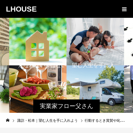
LHOUSE
か
な
わ
な
い
夢
は
な
い
望
む
人
生
を
手
に
入
れ
よ
う
実業家フロー父さん
と娘のファミログ
諏訪・松本｜望む人生を手に入れよう
行動するとき賞賛や叱責が必要な人と自身の行動基準がある人