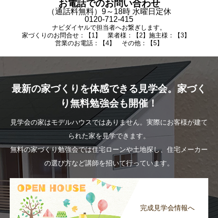
お電話でのお問い合わせ
（通話料無料）9～18時 水曜日定休
0120-712-415
ナビダイヤルで担当者へお繋ぎします。
家づくりのお問合せ：【1】 業者様：【2】施主様：【3】
営業のお電話：【4】 その他：【5】
最新の家づくりを体感できる見学会。家づく
り無料勉強会も開催！
見学会の家はモデルハウスではありません。実際にお客様が建て
られた家を見学できます。
無料の家づくり勉強会では住宅ローンや土地探し、住宅メーカー
の選び方など講師を招いて行っています。
完成見学会情報へ