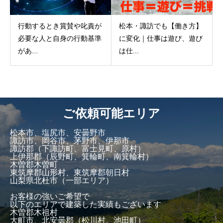
行動するとき賞賛や叱責が
松本・諏訪でも【働き方】
必要な人と自身の行動基準
に変化｜仕事は遊び、遊び
があ...
は仕...
ご依頼可能エリア
松本市、塩尻市、安曇野市
諏訪市、岡谷市、茅野市、伊那市
諏訪郡（下諏訪町、富士見町、原村）
上伊那郡（辰野町、箕輪町、南箕輪村）
木曽郡木曽町
東筑摩郡山形村、東筑摩郡朝日村
山梨県北杜市（一部エリア）
お客様の強いご希望で
以下のエリアで建築した実績もございます
木曽郡木祖村
大町市、北安曇郡（松川村、池田町）