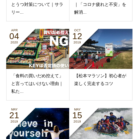
とうつ対策について｜サラ
｜「コロナ疲れと不安」を
リー...
解消...
APR
OCT
04
12
2020
2019
「食料の買いだめ控えて」
【松本マラソン】初心者が
と言ってはいけない理由｜
楽しく完走するコツ
私た...
MAY
MAY
21
15
2019
2019