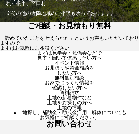
駒ヶ根市、宮田村
※その他の近隣地域のご相談も承っております。
ご相談・お見積もり無料
「諦めていたことを叶えられた」というお声もいただいており
ますので
まずはお気軽にご相談ください。
まずは見学会・勉強会などで
見て・聞いて体感したい方へ
イベント情報
お見積りや資金相談を
したい方へ
無料個別相談
お家でじっくり情報を
確認したい方へ
資料請求
土地の新着物件など
土地をお探しの方へ
土地の情報
▲土地探し、補助金・助成金活用、解体についても
お気軽にご相談ください。
お問い合わせ