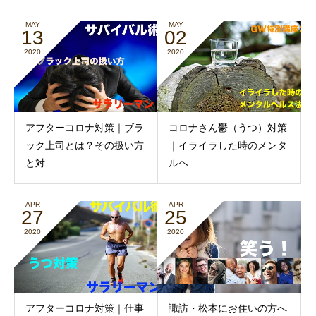
MAY
MAY
13
02
2020
2020
アフターコロナ対策｜ブラ
コロナさん鬱（うつ）対策
ック上司とは？その扱い方
｜イライラした時のメンタ
と対...
ルヘ...
APR
APR
27
25
2020
2020
アフターコロナ対策｜仕事
諏訪・松本にお住いの方へ