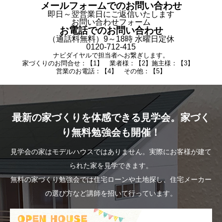
メールフォームでのお問い合わせ
即日～翌営業日にご返信いたします
お問い合わせフォーム
お電話でのお問い合わせ
（通話料無料）9～18時 水曜日定休
0120-712-415
ナビダイヤルで担当者へお繋ぎします。
家づくりのお問合せ：【1】 業者様：【2】施主様：【3】
営業のお電話：【4】 その他：【5】
最新の家づくりを体感できる見学会。家づく
り無料勉強会も開催！
見学会の家はモデルハウスではありません。実際にお客様が建て
られた家を見学できます。
無料の家づくり勉強会では住宅ローンや土地探し、住宅メーカー
の選び方など講師を招いて行っています。