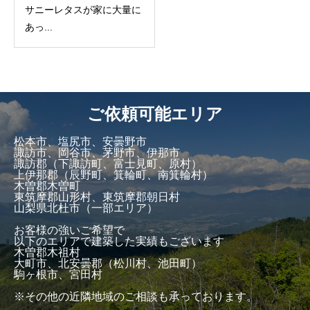
サニーレタスが家に大量に
あっ...
ご依頼可能エリア
松本市、塩尻市、安曇野市
諏訪市、岡谷市、茅野市、伊那市
諏訪郡（下諏訪町、富士見町、原村）
上伊那郡（辰野町、箕輪町、南箕輪村）
木曽郡木曽町
東筑摩郡山形村、東筑摩郡朝日村
山梨県北杜市（一部エリア）
お客様の強いご希望で
以下のエリアで建築した実績もございます
木曽郡木祖村
大町市、北安曇郡（松川村、池田町）
駒ヶ根市、宮田村
※その他の近隣地域のご相談も承っております。