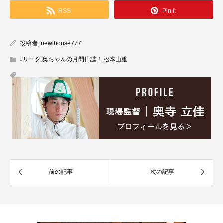
RSS
Pin it
投稿者:
newlhouse777
Jリーグ
,
奥ちゃんの月間日誌！
,
松本山雅