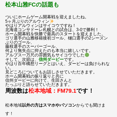
松本山雅FCの話題も
ついにホームゲーム開幕戦を迎えましたね。
5ヶ月ぶりのアルウィン
やはりアルウィンはサイコウですね！
北海道コンサドーレ札幌との試合は、3-0で勝利！
ホーム開幕戦を快勝で最高のスタートを迎えました。
ゴリ選手の山雅移籍後初ゴール、樋口選手の2シーズン
ぶりのゴール、
藤枝選手のスーパーゴール、
何より無失点に抑えたのも本当に嬉しいです。
アルプス一万尺の雰囲気もサイコウでした
そして、次節は、
信州ダービー
です。
やはり百年構想リーグとはいえ、ダービーは負けられな
い。
見どころについてもお話しさせていただきます。
ホーム開幕戦の振り返りと共に
信州ダービーに向けて、生田さんと
たっぷりと語らせていただきます。
周波数は
松本地域：FM79.1
です！
松本地域
以外の方はスマホやパソコン
からでも聞けま
す！