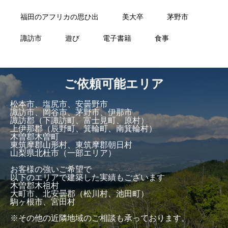
福田のアフリカの思ひ出
美大卒
茅野市
諏訪市
遊び
電子書籍
食事
ご依頼可能エリア
松本市、塩尻市、安曇野市
諏訪市、岡谷市、茅野市、伊那市
諏訪郡（下諏訪町、富士見町、原村）
上伊那郡（辰野町、箕輪町、南箕輪村）
木曽郡木曽町
東筑摩郡山形村、東筑摩郡朝日村
山梨県北杜市（一部エリア）
お客様の強いご希望で
以下のエリアで建築した実績もございます
木曽郡木祖村
大町市、北安曇郡（松川村、池田町）
駒ヶ根市、宮田村
※その他の近隣地域のご相談も承っております。