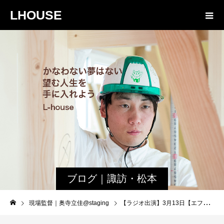
LHOUSE
ブログ｜諏訪・松本
の現場監督が教える
現場監督｜奥寺立佳@staging
【ラジオ出演】3月13日【エフエムまつもと・松本スポーツチャンネル Mスポ】出演のお知らせ
家づくりの楽しさ