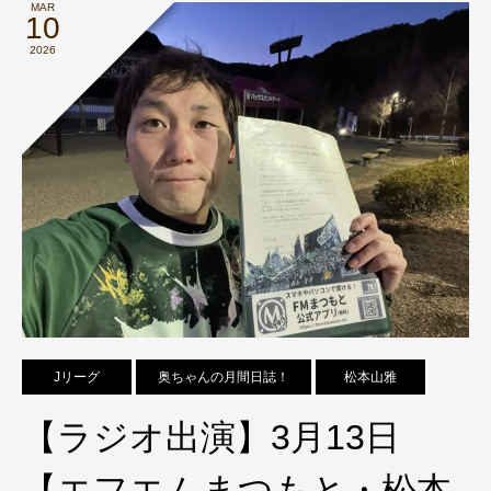
MAR
10
2026
Jリーグ
奥ちゃんの月間日誌！
松本山雅
【ラジオ出演】3月13日
【エフエムまつもと・松本