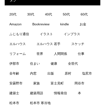
タグ
20代
30代
40代
50代
60代
Amazon
Bookreview
kindle
お金
ふじもり通信
イラスト
インプラス
エルハウス
エルハウス 若手
スケッチ
リフォーム
世界
人間関係
仕事
伊那市
住まい
健康
全世代
全年齢
内窓
出版
原村
塩尻市
安曇野市
家族
富士見町
岡谷市
建築士
建築用語
情報発信
本
松本市
松本市 寒冷地