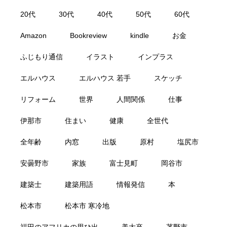
20代
30代
40代
50代
60代
Amazon
Bookreview
kindle
お金
ふじもり通信
イラスト
インプラス
エルハウス
エルハウス 若手
スケッチ
リフォーム
世界
人間関係
仕事
伊那市
住まい
健康
全世代
全年齢
内窓
出版
原村
塩尻市
安曇野市
家族
富士見町
岡谷市
建築士
建築用語
情報発信
本
松本市
松本市 寒冷地
福田のアフリカの思ひ出
美大卒
茅野市