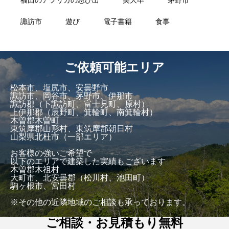
諏訪市
遊び
電子書籍
食事
ご依頼可能エリア
松本市、塩尻市、安曇野市
諏訪市、岡谷市、茅野市、伊那市
諏訪郡（下諏訪町、富士見町、原村）
上伊那郡（辰野町、箕輪町、南箕輪村）
木曽郡木曽町
東筑摩郡山形村、東筑摩郡朝日村
山梨県北杜市（一部エリア）
お客様の強いご希望で
以下のエリアで建築した実績もございます
木曽郡木祖村
大町市、北安曇郡（松川村、池田町）
駒ヶ根市、宮田村
※その他の近隣地域のご相談も承っております。
ご相談・お見積もり無料