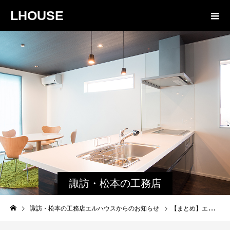
LHOUSE
諏訪・松本の工務店
エルハウスからのお
諏訪・松本の工務店エルハウスからのお知らせ
【まとめ】エルハウスのSNSに寄せられたメッセージ | 4/27-5/3
知らせ