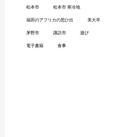
松本市
松本市 寒冷地
福田のアフリカの思ひ出
美大卒
茅野市
諏訪市
遊び
電子書籍
食事