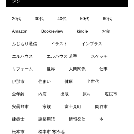
タグ
20代
30代
40代
50代
60代
Amazon
Bookreview
kindle
お金
ふじもり通信
イラスト
インプラス
エルハウス
エルハウス 若手
スケッチ
リフォーム
世界
人間関係
仕事
伊那市
住まい
健康
全世代
全年齢
内窓
出版
原村
塩尻市
安曇野市
家族
富士見町
岡谷市
建築士
建築用語
情報発信
本
松本市
松本市 寒冷地