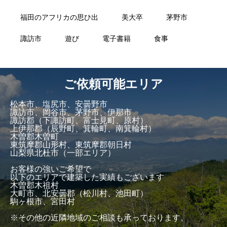
福田のアフリカの思ひ出
美大卒
茅野市
諏訪市
遊び
電子書籍
食事
ご依頼可能エリア
松本市、塩尻市、安曇野市
諏訪市、岡谷市、茅野市、伊那市
諏訪郡（下諏訪町、富士見町、原村）
上伊那郡（辰野町、箕輪町、南箕輪村）
木曽郡木曽町
東筑摩郡山形村、東筑摩郡朝日村
山梨県北杜市（一部エリア）
お客様の強いご希望で
以下のエリアで建築した実績もございます
木曽郡木祖村
大町市、北安曇郡（松川村、池田町）
駒ヶ根市、宮田村
※その他の近隣地域のご相談も承っております。