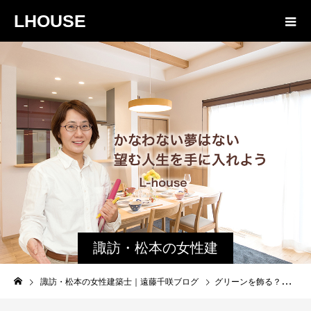
LHOUSE
諏訪・松本の女性建
築士ブログ｜未来生
諏訪・松本の女性建築士｜遠藤千咲ブログ
グリーンを飾る？｜豆苗
活設計