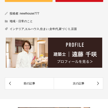
投稿者:
newlhouse777
地域・日常のこと
インテリア
,
エルハウス
,
住まい
,
全年代
,
家づくり
,
豆苗