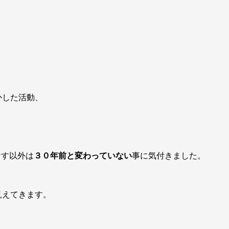
かした活動、
なす以外は
３０年前と変わっていない
事に気付きました。
見えてきます。