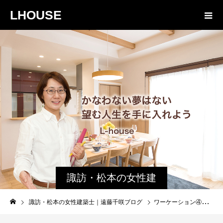
LHOUSE
諏訪・松本の女性建
築士ブログ｜未来生
諏訪・松本の女性建築士｜遠藤千咲ブログ
ワーケーション④｜TOHAKU国宝展に行くことはできたのか・前半
活設計