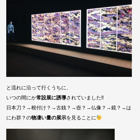
と流れに沿って行くうちに、
いつの間にか
常設展に誘導
されていました‼︎
日本刀？→根付け？→古銭？→壺？→仏像？→鏡？→は
にわ群？の
物凄い量の展示
を見ることに