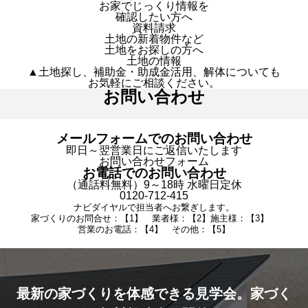
お家でじっくり情報を
確認したい方へ
資料請求
土地の新着物件など
土地をお探しの方へ
土地の情報
▲土地探し、補助金・助成金活用、解体についても
お気軽にご相談ください。
お問い合わせ
メールフォームでのお問い合わせ
即日～翌営業日にご返信いたします
お問い合わせフォーム
お電話でのお問い合わせ
（通話料無料）9～18時 水曜日定休
0120-712-415
ナビダイヤルで担当者へお繋ぎします。
家づくりのお問合せ：【1】 業者様：【2】施主様：【3】
営業のお電話：【4】 その他：【5】
最新の家づくりを体感できる見学会。家づく