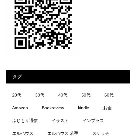
タグ
20代
30代
40代
50代
60代
Amazon
Bookreview
kindle
お金
ふじもり通信
イラスト
インプラス
エルハウス
エルハウス 若手
スケッチ