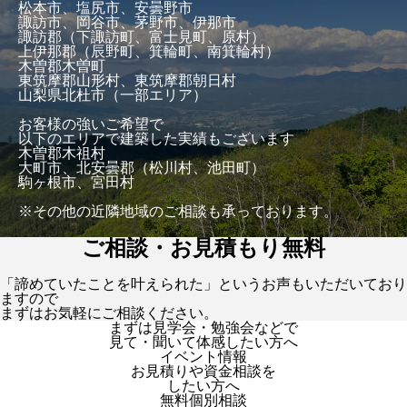
松本市、塩尻市、安曇野市
諏訪市、岡谷市、茅野市、伊那市
諏訪郡（下諏訪町、富士見町、原村）
上伊那郡（辰野町、箕輪町、南箕輪村）
木曽郡木曽町
東筑摩郡山形村、東筑摩郡朝日村
山梨県北杜市（一部エリア）
お客様の強いご希望で
以下のエリアで建築した実績もございます
木曽郡木祖村
大町市、北安曇郡（松川村、池田町）
駒ヶ根市、宮田村
※その他の近隣地域のご相談も承っております。
ご相談・お見積もり無料
「諦めていたことを叶えられた」というお声もいただいており
ますので
まずはお気軽にご相談ください。
まずは見学会・勉強会などで
見て・聞いて体感したい方へ
イベント情報
お見積りや資金相談を
したい方へ
無料個別相談