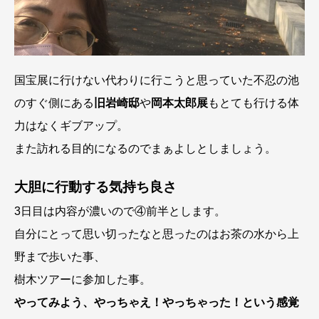
国宝展に行けない代わりに行こうと思っていた不忍の池
のすぐ側にある
旧岩崎邸
や
岡本太郎展
もとても行ける体
力はなくギブアップ。
また訪れる目的になるのでまぁよしとしましょう。
大胆に行動する気持ち良さ
3日目は内容が濃いので④前半とします。
自分にとって思い切ったなと思ったのはお茶の水から上
野まで歩いた事、
樹木ツアーに参加した事。
やってみよう、やっちゃえ！やっちゃった！という感覚