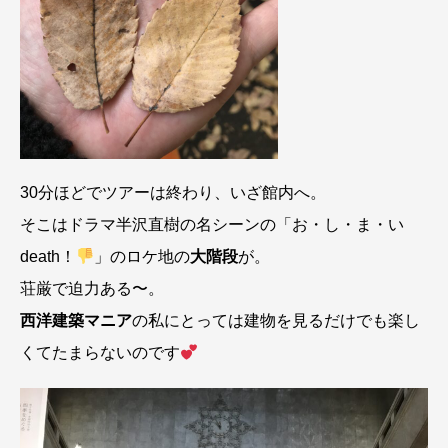
30分ほどでツアーは終わり、いざ館内へ。
そこはドラマ半沢直樹の名シーンの「お・し・ま・い
death！
」のロケ地の
大階段
が。
荘厳で迫力ある〜。
西洋建築マニア
の私にとっては建物を見るだけでも楽し
くてたまらないのです