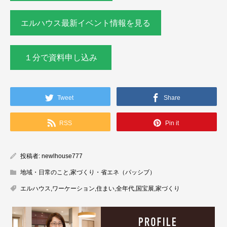
エルハウス最新イベント情報を見る
１分で資料申し込み
Tweet
Share
RSS
Pin it
投稿者:
newlhouse777
地域・日常のこと
,
家づくり・省エネ（パッシブ）
エルハウス
,
ワーケーション
,
住まい
,
全年代
,
国宝展
,
家づくり