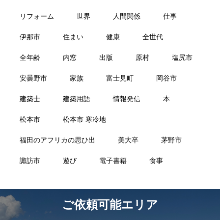
リフォーム
世界
人間関係
仕事
伊那市
住まい
健康
全世代
全年齢
内窓
出版
原村
塩尻市
安曇野市
家族
富士見町
岡谷市
建築士
建築用語
情報発信
本
松本市
松本市 寒冷地
福田のアフリカの思ひ出
美大卒
茅野市
諏訪市
遊び
電子書籍
食事
ご依頼可能エリア