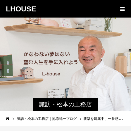
LHOUSE
諏訪・松本の工務店
の社長ブログ｜家族
諏訪・松本の工務店｜池原純一ブログ
新築を建築中、一番感動し楽しみな瞬間はいつ？
物語８４３