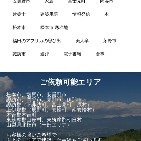
安曇野市
家族
富士見町
岡谷市
建築士
建築用語
情報発信
本
松本市
松本市 寒冷地
福田のアフリカの思ひ出
美大卒
茅野市
諏訪市
遊び
電子書籍
食事
ご依頼可能エリア
松本市、塩尻市、安曇野市
諏訪市、岡谷市、茅野市、伊那市
諏訪郡（下諏訪町、富士見町、原村）
上伊那郡（辰野町、箕輪町、南箕輪村）
木曽郡木曽町
東筑摩郡山形村、東筑摩郡朝日村
山梨県北杜市（一部エリア）
お客様の強いご希望で
以下のエリアで建築した実績もございます