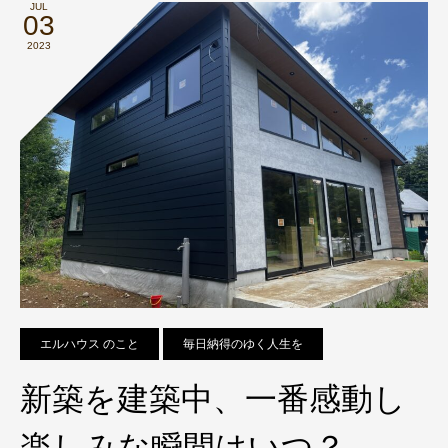
JUL
03
2023
エルハウス のこと
毎日納得のゆく人生を
新築を建築中、一番感動し
楽しみな瞬間はいつ？