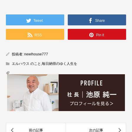
Tweet
Share
RSS
Pin it
投稿者:
newlhouse777
エルハウス のこと
,
毎日納得のゆく人生を