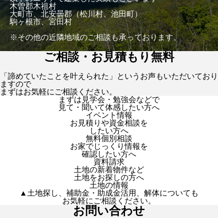
木曽郡木祖村
大町市、北安曇郡（松川村、池田町）
駒ヶ根市、宮田村
※その他の近隣地域のご相談も承っております。
ご相談・お見積もり無料
「諦めていたことを叶えられた」というお声もいただいており
ますので
まずはお気軽にご相談ください。
まずは見学会・勉強会などで
見て・聞いて体感したい方へ
イベント情報
お見積りや資金相談を
したい方へ
無料個別相談
お家でじっくり情報を
確認したい方へ
資料請求
土地の新着物件など
土地をお探しの方へ
土地の情報
▲土地探し、補助金・助成金活用、解体についても
お気軽にご相談ください。
お問い合わせ