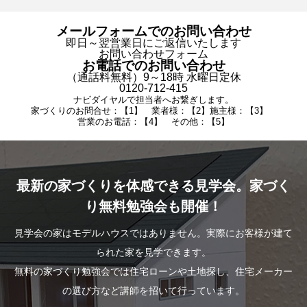
メールフォームでのお問い合わせ
即日～翌営業日にご返信いたします
お問い合わせフォーム
お電話でのお問い合わせ
（通話料無料）9～18時 水曜日定休
0120-712-415
ナビダイヤルで担当者へお繋ぎします。
家づくりのお問合せ：【1】 業者様：【2】施主様：【3】
営業のお電話：【4】 その他：【5】
最新の家づくりを体感できる見学会。家づく
り無料勉強会も開催！
見学会の家はモデルハウスではありません。実際にお客様が建て
られた家を見学できます。
無料の家づくり勉強会では住宅ローンや土地探し、住宅メーカー
の選び方など講師を招いて行っています。