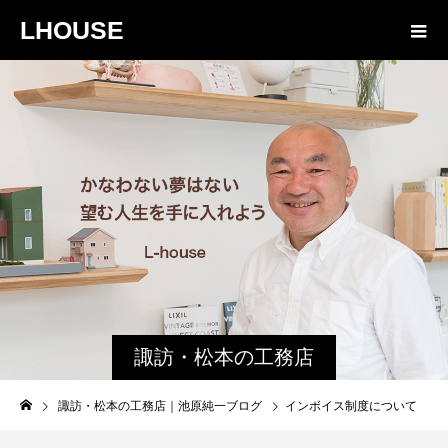
LHOUSE
諏訪・松本の工務店
の社長ブログ｜家族
諏訪・松本の工務店｜池原純一ブログ
インボイス制度について
物語８４３