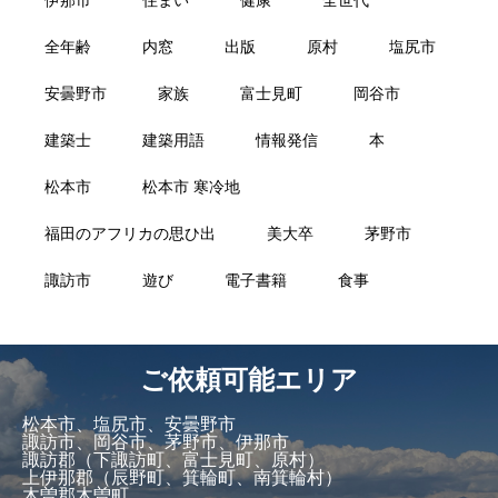
全年齢
内窓
出版
原村
塩尻市
安曇野市
家族
富士見町
岡谷市
建築士
建築用語
情報発信
本
松本市
松本市 寒冷地
福田のアフリカの思ひ出
美大卒
茅野市
諏訪市
遊び
電子書籍
食事
ご依頼可能エリア
松本市、塩尻市、安曇野市
諏訪市、岡谷市、茅野市、伊那市
諏訪郡（下諏訪町、富士見町、原村）
上伊那郡（辰野町、箕輪町、南箕輪村）
木曽郡木曽町