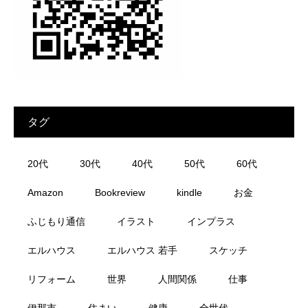
タグ
20代
30代
40代
50代
60代
Amazon
Bookreview
kindle
お金
ふじもり通信
イラスト
インプラス
エルハウス
エルハウス 若手
スケッチ
リフォーム
世界
人間関係
仕事
伊那市
住まい
健康
全世代