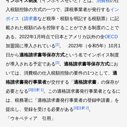
インボイス制度
（インボイスせいど）とは、
消費税
の仕
入税額控除の方式の一つで、課税事業者が発行する
イン
ボイス
（
請求書
など税率・税額を明記する税額票）に記
載された税額のみを控除することができる制度のことで
ある。2022年1月時点で日本とアメリカ以外の全
OECD
[1]
加盟国に導入されている
。 2023年（令和5年）10月1
日から
適格請求書等保存方式
という名でインボイス制度
[3]
が導入される予定である
。
適格請求書等保存方式
にお
いては、消費税の仕入税額控除の要件の1つとして、
適
格請求書発行事業者
が交付する「
適格請求書
」の保存が
[3]
[注釈 1]
必要となる
。この適格請求書発行事業者となるに
は、税務署に「適格請求書発行事業者の登録申請書」を
[3]
[注釈 2]
提出し、登録を受ける必要がある
。
「ウキペティア 引用」