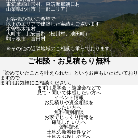
東筑摩郡山形村、東筑摩郡朝日村
山梨県北杜市（一部エリア）
お客様の強いご希望で
以下のエリアで建築した実績もございます
木曽郡木祖村
大町市、北安曇郡（松川村、池田町）
駒ヶ根市、宮田村
※その他の近隣地域のご相談も承っております。
ご相談・お見積もり無料
「諦めていたことを叶えられた」というお声もいただいており
ますので
まずはお気軽にご相談ください。
まずは見学会・勉強会などで
見て・聞いて体感したい方へ
イベント情報
お見積りや資金相談を
したい方へ
無料個別相談
お家でじっくり情報を
確認したい方へ
資料請求
土地の新着物件など
土地をお探しの方へ