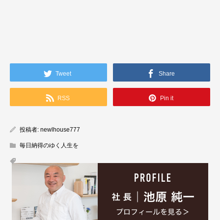
Tweet
Share
RSS
Pin it
投稿者:
newlhouse777
毎日納得のゆく人生を