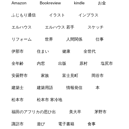
Amazon
Bookreview
kindle
お金
ふじもり通信
イラスト
インプラス
エルハウス
エルハウス 若手
スケッチ
リフォーム
世界
人間関係
仕事
伊那市
住まい
健康
全世代
全年齢
内窓
出版
原村
塩尻市
安曇野市
家族
富士見町
岡谷市
建築士
建築用語
情報発信
本
松本市
松本市 寒冷地
福田のアフリカの思ひ出
美大卒
茅野市
諏訪市
遊び
電子書籍
食事