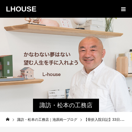
LHOUSE
諏訪・松本の工務店
の社長ブログ｜家族
諏訪・松本の工務店｜池原純一ブログ
【骨折入院日記】33日目｜入院中に病室移動した回数を数えてみた結果
物語８４３