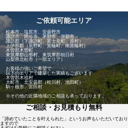
ご依頼可能エリア
松本市、塩尻市、安曇野市
諏訪市、岡谷市、茅野市、伊那市
諏訪郡（下諏訪町、富士見町、原村）
上伊那郡（辰野町、箕輪町、南箕輪村）
木曽郡木曽町
東筑摩郡山形村、東筑摩郡朝日村
山梨県北杜市（一部エリア）
お客様の強いご希望で
以下のエリアで建築した実績もございます
木曽郡木祖村
大町市、北安曇郡（松川村、池田町）
駒ヶ根市、宮田村
※その他の近隣地域のご相談も承っております。
ご相談・お見積もり無料
「諦めていたことを叶えられた」というお声もいただいており
ますので
まずはお気軽にご相談ください。