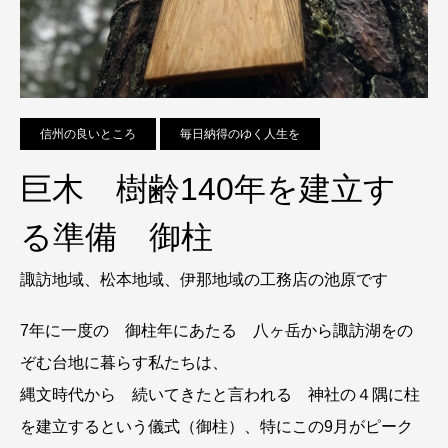
信州の良いところ
毎日納得のゆく人生を
巨木 樹齢140年を建立す
る準備 御柱
諏訪地域、松本地域、伊那地域の工務店の池原です
7年に一度の 御柱年にあたる 八ヶ岳から諏訪湖をの
ぞむ台地に暮らす私たちは、
縄文時代から 続いてきたと言われる 神社の４隅に柱
を建立するという儀式（御柱）、特にこの9月がピーク