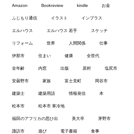
Amazon
Bookreview
kindle
お金
ふじもり通信
イラスト
インプラス
エルハウス
エルハウス 若手
スケッチ
リフォーム
世界
人間関係
仕事
伊那市
住まい
健康
全世代
全年齢
内窓
出版
原村
塩尻市
安曇野市
家族
富士見町
岡谷市
建築士
建築用語
情報発信
本
松本市
松本市 寒冷地
福田のアフリカの思ひ出
美大卒
茅野市
諏訪市
遊び
電子書籍
食事