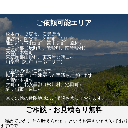
ご依頼可能エリア
松本市、塩尻市、安曇野市
諏訪市、岡谷市、茅野市、伊那市
諏訪郡（下諏訪町、富士見町、原村）
上伊那郡（辰野町、箕輪町、南箕輪村）
木曽郡木曽町
東筑摩郡山形村、東筑摩郡朝日村
山梨県北杜市（一部エリア）
お客様の強いご希望で
以下のエリアで建築した実績もございます
木曽郡木祖村
大町市、北安曇郡（松川村、池田町）
駒ヶ根市、宮田村
※その他の近隣地域のご相談も承っております。
ご相談・お見積もり無料
「諦めていたことを叶えられた」というお声もいただいており
ますので