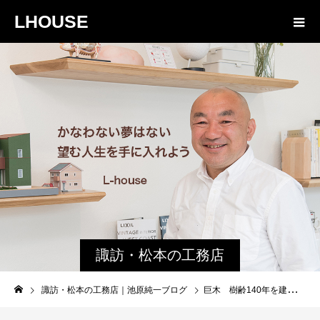
LHOUSE
諏訪・松本の工務店
の社長ブログ｜家族
諏訪・松本の工務店｜池原純一ブログ
巨木 樹齢140年を建立する準備 御柱
物語８４３