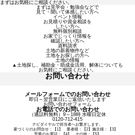
まずはお気軽にご相談ください。
まずは見学会・勉強会などで
見て・聞いて体感したい方へ
イベント情報
お見積りや資金相談を
したい方へ
無料個別相談
お家でじっくり情報を
確認したい方へ
資料請求
土地の新着物件など
土地をお探しの方へ
土地の情報
▲土地探し、補助金・助成金活用、解体についても
お気軽にご相談ください。
お問い合わせ
メールフォームでのお問い合わせ
即日～翌営業日にご返信いたします
お問い合わせフォーム
お電話でのお問い合わせ
（通話料無料）9～18時 水曜日定休
0120-712-415
ナビダイヤルで担当者へお繋ぎします。
家づくりのお問合せ：【1】 業者様：【2】施主様：【3】
営業のお電話：【4】 その他：【5】