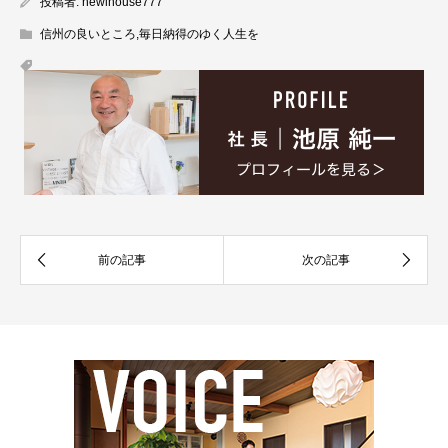
投稿者:
newlhouse777
信州の良いところ
,
毎日納得のゆく人生を