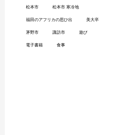
松本市
松本市 寒冷地
福田のアフリカの思ひ出
美大卒
茅野市
諏訪市
遊び
電子書籍
食事