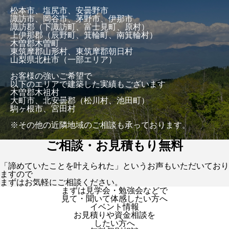
松本市、塩尻市、安曇野市
諏訪市、岡谷市、茅野市、伊那市
諏訪郡（下諏訪町、富士見町、原村）
上伊那郡（辰野町、箕輪町、南箕輪村）
木曽郡木曽町
東筑摩郡山形村、東筑摩郡朝日村
山梨県北杜市（一部エリア）
お客様の強いご希望で
以下のエリアで建築した実績もございます
木曽郡木祖村
大町市、北安曇郡（松川村、池田町）
駒ヶ根市、宮田村
※その他の近隣地域のご相談も承っております。
ご相談・お見積もり無料
「諦めていたことを叶えられた」というお声もいただいており
ますので
まずはお気軽にご相談ください。
まずは見学会・勉強会などで
見て・聞いて体感したい方へ
イベント情報
お見積りや資金相談を
したい方へ