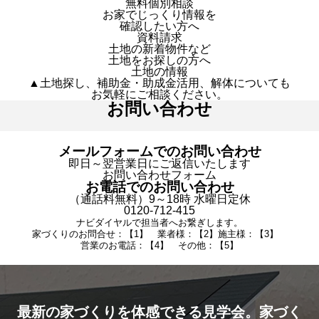
無料個別相談
お家でじっくり情報を
確認したい方へ
資料請求
土地の新着物件など
土地をお探しの方へ
土地の情報
▲土地探し、補助金・助成金活用、解体についても
お気軽にご相談ください。
お問い合わせ
メールフォームでのお問い合わせ
即日～翌営業日にご返信いたします
お問い合わせフォーム
お電話でのお問い合わせ
（通話料無料）9～18時 水曜日定休
0120-712-415
ナビダイヤルで担当者へお繋ぎします。
家づくりのお問合せ：【1】 業者様：【2】施主様：【3】
営業のお電話：【4】 その他：【5】
最新の家づくりを体感できる見学会。家づく