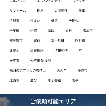
エルハウス
エルハウス 若手
スケッチ
リフォーム
世界
人間関係
仕事
伊那市
住まい
健康
全世代
全年齢
内窓
出版
原村
塩尻市
安曇野市
家族
富士見町
岡谷市
建築士
建築用語
情報発信
本
松本市
松本市 寒冷地
福田のアフリカの思ひ出
美大卒
茅野市
諏訪市
遊び
電子書籍
食事
ご依頼可能エリア