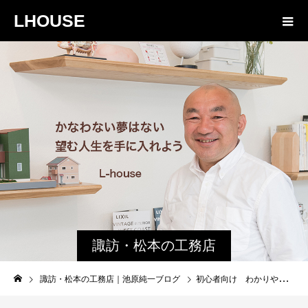
LHOUSE
諏訪・松本の工務店
の社長ブログ｜家族
諏訪・松本の工務店｜池原純一ブログ
初心者向け わかりやすく説明 エアコンと床暖房の 比較
物語８４３