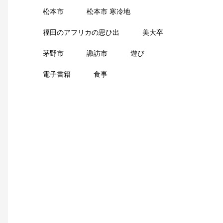
松本市
松本市 寒冷地
福田のアフリカの思ひ出
美大卒
茅野市
諏訪市
遊び
電子書籍
食事