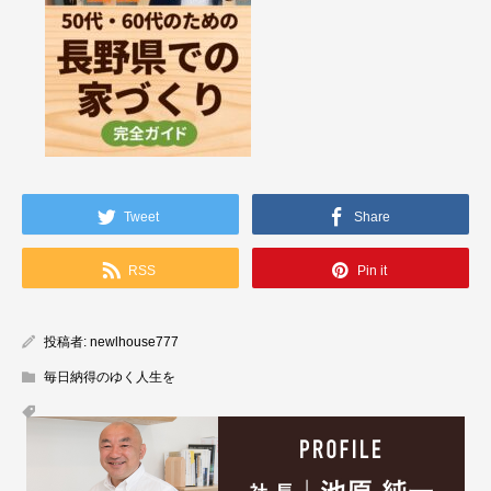
Tweet
Share
RSS
Pin it
投稿者:
newlhouse777
毎日納得のゆく人生を