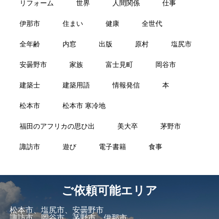
リフォーム
世界
人間関係
仕事
伊那市
住まい
健康
全世代
全年齢
内窓
出版
原村
塩尻市
安曇野市
家族
富士見町
岡谷市
建築士
建築用語
情報発信
本
松本市
松本市 寒冷地
福田のアフリカの思ひ出
美大卒
茅野市
諏訪市
遊び
電子書籍
食事
ご依頼可能エリア
松本市、塩尻市、安曇野市
諏訪市、岡谷市、茅野市、伊那市