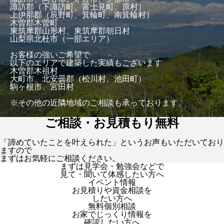
諏訪郡（下諏訪町、富士見町、原村）
上伊那郡（辰野町、箕輪町、南箕輪村）
木曽郡木曽町
東筑摩郡山形村、東筑摩郡朝日村
山梨県北杜市（一部エリア）
お客様の強いご希望で
以下のエリアで建築した実績もございます
木曽郡木祖村
大町市、北安曇郡（松川村、池田町）
駒ヶ根市、宮田村
※その他の近隣地域のご相談も承っております。
ご相談・お見積もり無料
「諦めていたことを叶えられた」というお声もいただいており
ますので
まずはお気軽にご相談ください。
まずは見学会・勉強会などで
見て・聞いて体感したい方へ
イベント情報
お見積りや資金相談を
したい方へ
無料個別相談
お家でじっくり情報を
確認したい方へ