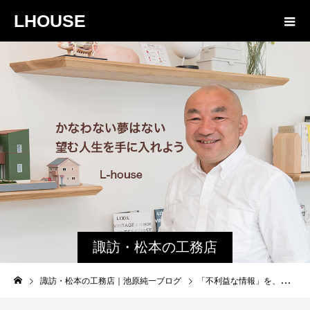
LHOUSE
諏訪・松本の工務店
の社長ブログ｜家族
諏訪・松本の工務店｜池原純一ブログ
「不利益な情報」を、なぜ今公開するのか。私たちの答え。
物語８４３