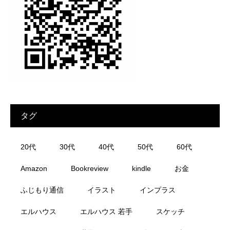
タグ
20代
30代
40代
50代
60代
Amazon
Bookreview
kindle
お金
ふじもり通信
イラスト
インプラス
エルハウス
エルハウス 若手
スケッチ