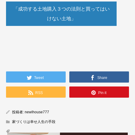
「成功する土地購入３つの法則と買ってはい
けない土地」
Tweet
Share
RSS
Pin it
投稿者:
newlhouse777
家づくりは幸せ人生の手段