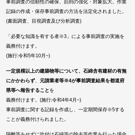
事前調査の信頼性の確保、罰則の強化・対象拡大。作業
記録の作成・保存事前調査の方法を法定化されました。
(書面調査、目視調査及び分析調査)
「必要な知識を有する者※3」による事前調査の実施を
義務付けます。
(施行:令和5年10月~)
一定規模以上の建築物等について、石綿含有建材の有無
にかかわらず
、
元請業者等※4が事前調査結果を都道府
県等へ報告すること
を
義務付けます。(施行:令和4年4月~)
事前調査に関する記録を作成し、一定期間保存※5する
ことが義務付けられました。
隔離等をせずに吹付け石綿等の除去等作業を行った場合