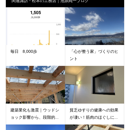
関連諏訪・松本の工務店｜池原純一ブログ
毎日 8,000歩
「心が整う家」づくりのヒ
ント
建築業化も激震｜ウッドシ
貧乏ゆすりの健康への効果
ョック影響から、段階的...
が凄い！筋肉のほぐしに...