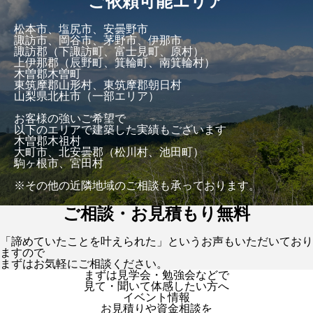
ご依頼可能エリア
松本市、塩尻市、安曇野市
諏訪市、岡谷市、茅野市、伊那市
諏訪郡（下諏訪町、富士見町、原村）
上伊那郡（辰野町、箕輪町、南箕輪村）
木曽郡木曽町
東筑摩郡山形村、東筑摩郡朝日村
山梨県北杜市（一部エリア）
お客様の強いご希望で
以下のエリアで建築した実績もございます
木曽郡木祖村
大町市、北安曇郡（松川村、池田町）
駒ヶ根市、宮田村
※その他の近隣地域のご相談も承っております。
ご相談・お見積もり無料
「諦めていたことを叶えられた」というお声もいただいており
ますので
まずはお気軽にご相談ください。
まずは見学会・勉強会などで
見て・聞いて体感したい方へ
イベント情報
お見積りや資金相談を