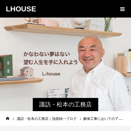
LHOUSE
諏訪・松本の工務店
の社長ブログ｜家族
諏訪・松本の工務店｜池原純一ブログ
解体工事においてのアスベスト調査義務について解説
物語８４３