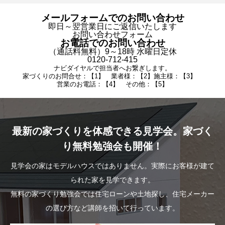
メールフォームでのお問い合わせ
即日～翌営業日にご返信いたします
お問い合わせフォーム
お電話でのお問い合わせ
（通話料無料）9～18時 水曜日定休
0120-712-415
ナビダイヤルで担当者へお繋ぎします。
家づくりのお問合せ：【1】 業者様：【2】施主様：【3】
営業のお電話：【4】 その他：【5】
最新の家づくりを体感できる見学会。家づく
り無料勉強会も開催！
見学会の家はモデルハウスではありません。実際にお客様が建て
られた家を見学できます。
無料の家づくり勉強会では住宅ローンや土地探し、住宅メーカー
の選び方など講師を招いて行っています。