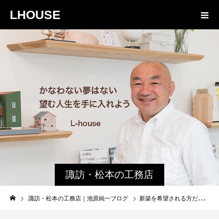
LHOUSE
諏訪・松本の工務店
の社長ブログ｜家族
諏訪・松本の工務店｜池原純一ブログ
新築を希望される方だけではない、完成見学会 増改築を検討する
物語８４３