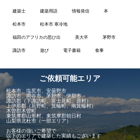
建築士
建築用語
情報発信
本
松本市
松本市 寒冷地
福田のアフリカの思ひ出
美大卒
茅野市
諏訪市
遊び
電子書籍
食事
ご依頼可能エリア
松本市、塩尻市、安曇野市
諏訪市、岡谷市、茅野市、伊那市
諏訪郡（下諏訪町、富士見町、原村）
上伊那郡（辰野町、箕輪町、南箕輪村）
木曽郡木曽町
東筑摩郡山形村、東筑摩郡朝日村
山梨県北杜市（一部エリア）
お客様の強いご希望で
以下のエリアで建築した実績もございます