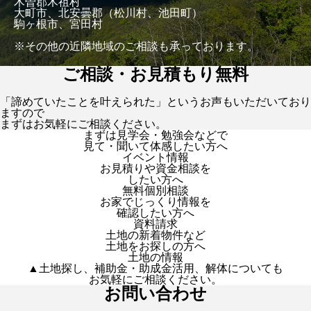
木曽郡木祖村
大町市、北安曇郡（松川村、池田町）
駒ヶ根市、宮田村
※その他の近隣地域のご相談も承っております。
ご相談・お見積もり無料
「諦めていたことを叶えられた」というお声もいただいており
ますので
まずはお気軽にご相談ください。
まずは見学会・勉強会などで
見て・聞いて体感したい方へ
イベント情報
お見積りや資金相談を
したい方へ
無料個別相談
お家でじっくり情報を
確認したい方へ
資料請求
土地の新着物件など
土地をお探しの方へ
土地の情報
▲土地探し、補助金・助成金活用、解体についても
お気軽にご相談ください。
お問い合わせ