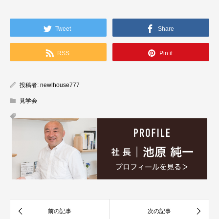
Tweet
Share
RSS
Pin it
投稿者:
newlhouse777
見学会