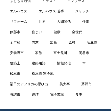
ふじもり通信
イラスト
インプラス
エルハウス
エルハウス 若手
スケッチ
リフォーム
世界
人間関係
仕事
伊那市
住まい
健康
全世代
全年齢
内窓
出版
原村
塩尻市
安曇野市
家族
富士見町
岡谷市
建築士
建築用語
情報発信
本
松本市
松本市 寒冷地
福田のアフリカの思ひ出
美大卒
茅野市
諏訪市
遊び
電子書籍
食事