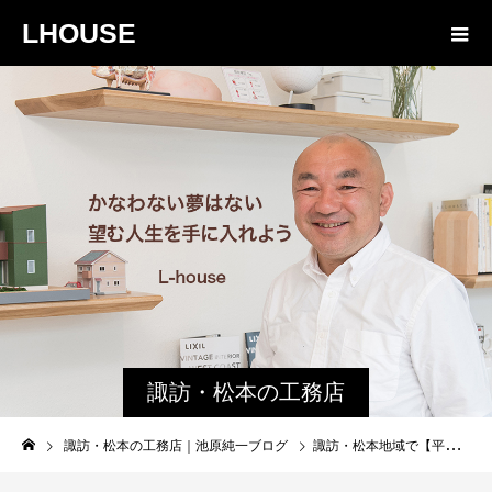
LHOUSE
諏訪・松本の工務店
の社長ブログ｜家族
諏訪・松本の工務店｜池原純一ブログ
諏訪・松本地域で【平屋】を建てるときには
物語８４３