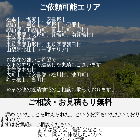
ご依頼可能エリア
松本市、塩尻市、安曇野市
諏訪市、岡谷市、茅野市、伊那市
諏訪郡（下諏訪町、富士見町、原村）
上伊那郡（辰野町、箕輪町、南箕輪村）
木曽郡木曽町
東筑摩郡山形村、東筑摩郡朝日村
山梨県北杜市（一部エリア）
お客様の強いご希望で
以下のエリアで建築した実績もございます
木曽郡木祖村
大町市、北安曇郡（松川村、池田町）
駒ヶ根市、宮田村
※その他の近隣地域のご相談も承っております。
ご相談・お見積もり無料
「諦めていたことを叶えられた」というお声もいただいており
ますので
まずはお気軽にご相談ください。
まずは見学会・勉強会などで
見て・聞いて体感したい方へ
イベント情報