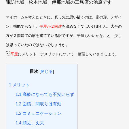
諏訪地域、松本地域、伊那地域の工務店の池原です
マイホームを考えたときに、真っ先に思い描くのは、家の形、デザイ
ン、機能でもなく、
平屋か２階建
を決めなくてはいけません。大半の
方が２階建ての家を建てている訳ですが、平屋もいいかな。と 少し
は思っていたのではないでしょうか。

平屋
にメリット デメリットについて 整理していきましょう。
目次
[
閉じる
]
1
メリット
1.1
高齢になっても不安いらず
1.2
面積、間取りは有効
1.3
コミュニケーション
1.4
頑丈、丈夫