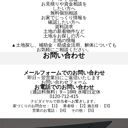
お見積りや資金相談を
したい方へ
無料個別相談
お家でじっくり情報を
確認したい方へ
資料請求
土地の新着物件など
土地をお探しの方へ
土地の情報
▲土地探し、補助金・助成金活用、解体についても
お気軽にご相談ください。
お問い合わせ
メールフォームでのお問い合わせ
即日～翌営業日にご返信いたします
お問い合わせフォーム
お電話でのお問い合わせ
（通話料無料）9～18時 水曜日定休
0120-712-415
ナビダイヤルで担当者へお繋ぎします。
家づくりのお問合せ：【1】 業者様：【2】施主様：【3】
営業のお電話：【4】 その他：【5】