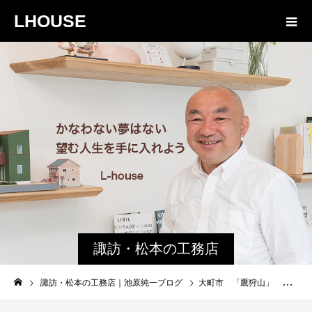
LHOUSE
諏訪・松本の工務店
の社長ブログ｜家族
諏訪・松本の工務店｜池原純一ブログ
大町市 「鷹狩山」 北アルプスがすぐ目の前の絶景ポイント
物語８４３