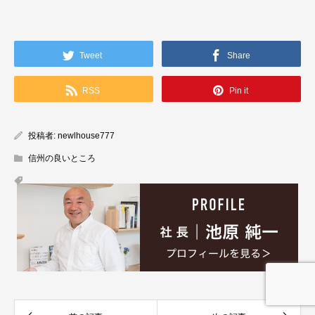
Tweet
Share
RSS
Pin it
投稿者:
newlhouse777
信州の良いところ
イベント情報
ニュースレター
資料請求
お電話