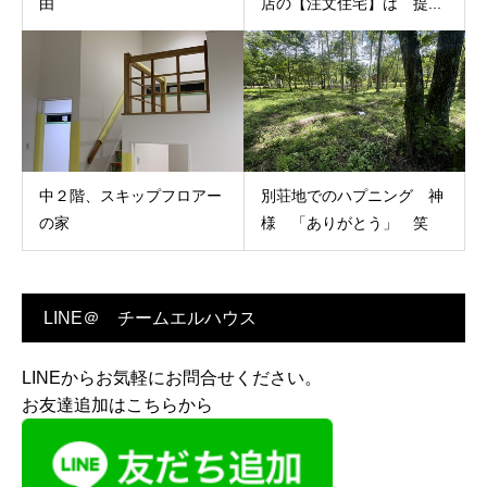
由
店の【注文住宅】は 提...
中２階、スキップフロアー
別荘地でのハプニング 神
の家
様 「ありがとう」 笑
LINE＠ チームエルハウス
LINEからお気軽にお問合せください。
お友達追加はこちらから