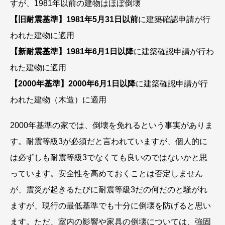
すが、1981年以前の建物はほぼ倒壊
【旧耐震基準】1981年5月31日以前
に建築確認申請が行
われた建物に適用
【新耐震基準】1981年6月1日以降
に建築確認申請が行わ
れた建物に適用
【2000年基準】2000年6月1日以降
に建築確認申請が行
われた建物（木造）に適用
2000年基準の家では、倒壊を免れるという事実がありま
す。耐震等級3が必須だと言われていますが、個人的に
は必ずしも耐震等級3でなくても良いのではないかと思
っています。安全性を高めておくことは否定しません
が、震災が起きるたびに耐震等級3だの何だのと騒がれ
ますが、現行の最低基準でも十分に倒壊を防げると思い
ます。ただ、室内の影響や家具の倒壊については、強固