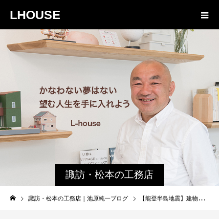
LHOUSE
諏訪・松本の工務店
の社長ブログ｜家族
諏訪・松本の工務店｜池原純一ブログ
【能登半島地震】建物の被害状況から見る「倒壊していない家に共通していたこと」
物語８４３