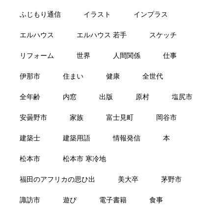
ふじもり通信
イラスト
インプラス
エルハウス
エルハウス 若手
スケッチ
リフォーム
世界
人間関係
仕事
伊那市
住まい
健康
全世代
全年齢
内窓
出版
原村
塩尻市
安曇野市
家族
富士見町
岡谷市
建築士
建築用語
情報発信
本
松本市
松本市 寒冷地
福田のアフリカの思ひ出
美大卒
茅野市
諏訪市
遊び
電子書籍
食事