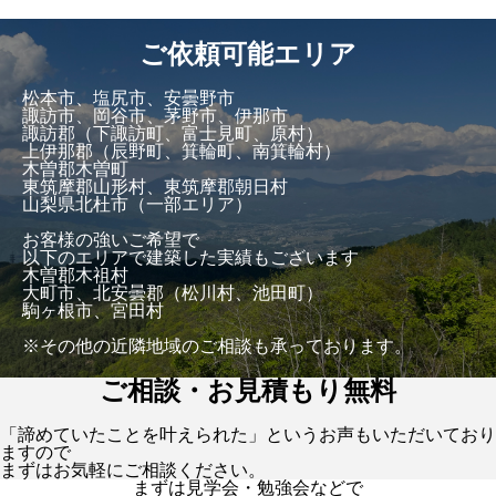
ご依頼可能エリア
松本市、塩尻市、安曇野市
諏訪市、岡谷市、茅野市、伊那市
諏訪郡（下諏訪町、富士見町、原村）
上伊那郡（辰野町、箕輪町、南箕輪村）
木曽郡木曽町
東筑摩郡山形村、東筑摩郡朝日村
山梨県北杜市（一部エリア）
お客様の強いご希望で
以下のエリアで建築した実績もございます
木曽郡木祖村
大町市、北安曇郡（松川村、池田町）
駒ヶ根市、宮田村
※その他の近隣地域のご相談も承っております。
ご相談・お見積もり無料
「諦めていたことを叶えられた」というお声もいただいており
ますので
まずはお気軽にご相談ください。
まずは見学会・勉強会などで