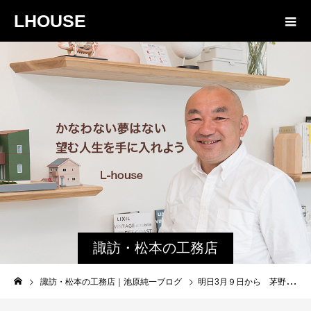
LHOUSE
諏訪・松本の工務店
の社長ブログ｜家族
諏訪・松本の工務店｜池原純一ブログ
明日3月９日から 茅野市内 エコ住宅の見学会開催
物語８４３