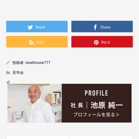
Tweet
Share
RSS
Pin it
投稿者:
newlhouse777
見学会