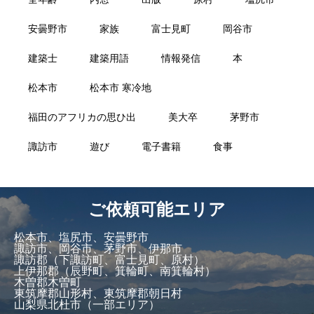
安曇野市
家族
富士見町
岡谷市
建築士
建築用語
情報発信
本
松本市
松本市 寒冷地
福田のアフリカの思ひ出
美大卒
茅野市
諏訪市
遊び
電子書籍
食事
ご依頼可能エリア
松本市、塩尻市、安曇野市
諏訪市、岡谷市、茅野市、伊那市
諏訪郡（下諏訪町、富士見町、原村）
上伊那郡（辰野町、箕輪町、南箕輪村）
木曽郡木曽町
東筑摩郡山形村、東筑摩郡朝日村
山梨県北杜市（一部エリア）