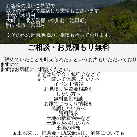
お客様の強いご希望で
以下のエリアで建築した実績もございます
木曽郡木祖村
大町市、北安曇郡（松川村、池田町）
駒ヶ根市、宮田村
※その他の近隣地域のご相談も承っております。
ご相談・お見積もり無料
「諦めていたことを叶えられた」というお声もいただいており
ますので
まずはお気軽にご相談ください。
まずは見学会・勉強会などで
見て・聞いて体感したい方へ
イベント情報
お見積りや資金相談を
したい方へ
無料個別相談
お家でじっくり情報を
確認したい方へ
資料請求
土地の新着物件など
土地をお探しの方へ
土地の情報
▲土地探し、補助金・助成金活用、解体についても