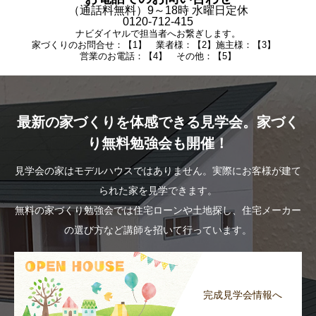
（通話料無料）9～18時 水曜日定休
0120-712-415
ナビダイヤルで担当者へお繋ぎします。
家づくりのお問合せ：【1】 業者様：【2】施主様：【3】
営業のお電話：【4】 その他：【5】
最新の家づくりを体感できる見学会。家づく
り無料勉強会も開催！
見学会の家はモデルハウスではありません。実際にお客様が建て
られた家を見学できます。
無料の家づくり勉強会では住宅ローンや土地探し、住宅メーカー
の選び方など講師を招いて行っています。
完成見学会情報へ