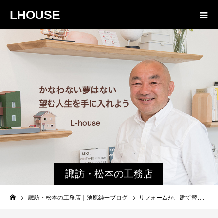
LHOUSE
諏訪・松本の工務店
の社長ブログ｜家族
諏訪・松本の工務店｜池原純一ブログ
リフォームか、建て替えか、どっちが良いの？
物語８４３