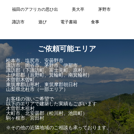
福田のアフリカの思ひ出
美大卒
茅野市
諏訪市
遊び
電子書籍
食事
ご依頼可能エリア
松本市、塩尻市、安曇野市
諏訪市、岡谷市、茅野市、伊那市
諏訪郡（下諏訪町、富士見町、原村）
上伊那郡（辰野町、箕輪町、南箕輪村）
木曽郡木曽町
東筑摩郡山形村、東筑摩郡朝日村
山梨県北杜市（一部エリア）
お客様の強いご希望で
以下のエリアで建築した実績もございます
木曽郡木祖村
大町市、北安曇郡（松川村、池田町）
駒ヶ根市、宮田村
※その他の近隣地域のご相談も承っております。