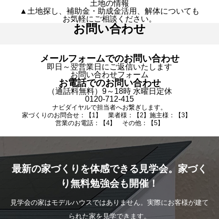
土地の情報
▲土地探し、補助金・助成金活用、解体についても
お気軽にご相談ください。
お問い合わせ
メールフォームでのお問い合わせ
即日～翌営業日にご返信いたします
お問い合わせフォーム
お電話でのお問い合わせ
（通話料無料）9～18時 水曜日定休
0120-712-415
ナビダイヤルで担当者へお繋ぎします。
家づくりのお問合せ：【1】 業者様：【2】施主様：【3】
営業のお電話：【4】 その他：【5】
最新の家づくりを体感できる見学会。家づく
り無料勉強会も開催！
見学会の家はモデルハウスではありません。実際にお客様が建て
られた家を見学できます。