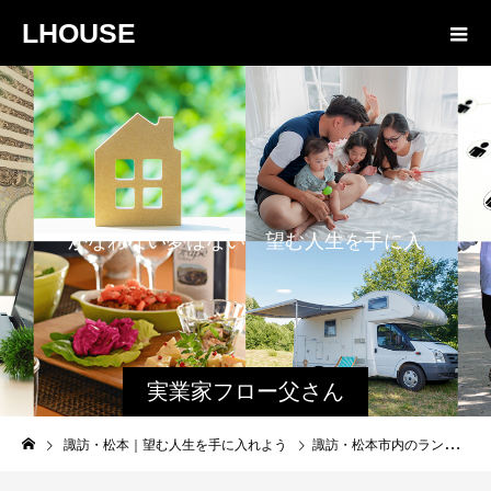
LHOUSE
か
な
わ
な
い
夢
は
な
い
望
む
人
生
を
手
に
入
れ
よ
う
実業家フロー父さん
と娘のファミログ
諏訪・松本｜望む人生を手に入れよう
諏訪・松本市内のランニング（ジョギング）時のコロナ対策｜BUFF（バフ）を使用｜山中伸弥教授のエチケットを実践