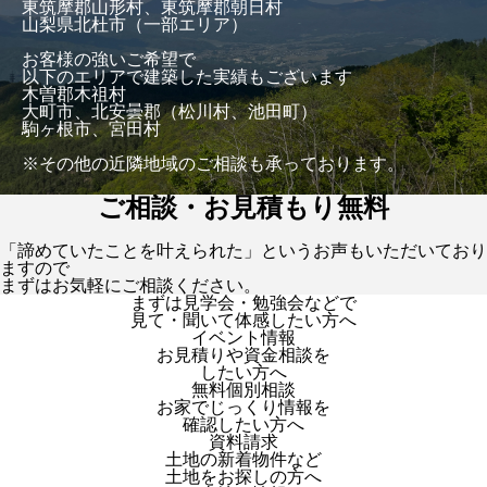
東筑摩郡山形村、東筑摩郡朝日村
山梨県北杜市（一部エリア）
お客様の強いご希望で
以下のエリアで建築した実績もございます
木曽郡木祖村
大町市、北安曇郡（松川村、池田町）
駒ヶ根市、宮田村
※その他の近隣地域のご相談も承っております。
ご相談・お見積もり無料
「諦めていたことを叶えられた」というお声もいただいており
ますので
まずはお気軽にご相談ください。
まずは見学会・勉強会などで
見て・聞いて体感したい方へ
イベント情報
お見積りや資金相談を
したい方へ
無料個別相談
お家でじっくり情報を
確認したい方へ
資料請求
土地の新着物件など
土地をお探しの方へ