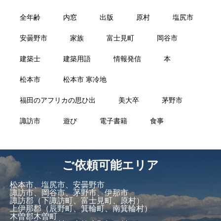
全年齢
内窓
出版
原村
塩尻市
安曇野市
家族
富士見町
岡谷市
建築士
建築用語
情報発信
本
松本市
松本市 寒冷地
福田のアフリカの思ひ出
美大卒
茅野市
諏訪市
遊び
電子書籍
食事
ご依頼可能エリア
松本市、塩尻市、安曇野市
諏訪市、岡谷市、茅野市、伊那市
諏訪郡（下諏訪町、富士見町、原村）
上伊那郡（辰野町、箕輪町、南箕輪村）
木曽郡木曽町