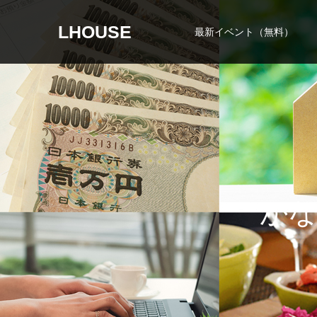
LHOUSE
最新イベント（無料）
か
な
わ
な