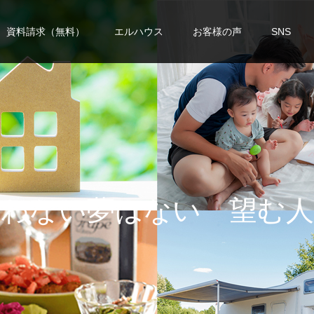
資料請求（無料）
エルハウス
お客様の声
SNS
い
夢
は
な
い
望
む
人
生
を
手