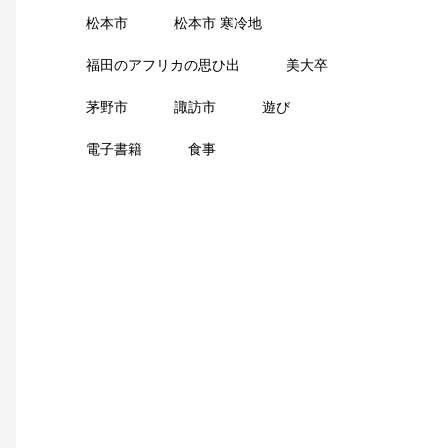
松本市
松本市 寒冷地
福田のアフリカの思ひ出
美大卒
茅野市
諏訪市
遊び
電子書籍
食事