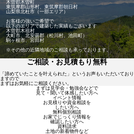
木曽郡木曽町
東筑摩郡山形村、東筑摩郡朝日村
山梨県北杜市（一部エリア）
お客様の強いご希望で
以下のエリアで建築した実績もございます
木曽郡木祖村
大町市、北安曇郡（松川村、池田町）
駒ヶ根市、宮田村
※その他の近隣地域のご相談も承っております。
ご相談・お見積もり無料
「諦めていたことを叶えられた」というお声もいただいており
ますので
まずはお気軽にご相談ください。
まずは見学会・勉強会などで
見て・聞いて体感したい方へ
イベント情報
お見積りや資金相談を
したい方へ
無料個別相談
お家でじっくり情報を
確認したい方へ
資料請求
土地の新着物件など