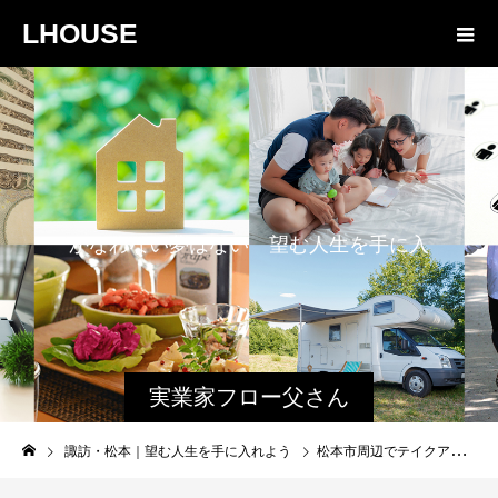
LHOUSE
か
な
わ
な
い
夢
は
な
い
望
む
人
生
を
手
に
入
れ
よ
う
実業家フロー父さん
と娘のファミログ
諏訪・松本｜望む人生を手に入れよう
松本市周辺でテイクアウト（持ち帰り）が可能なお店を紹介【コロナウイルス】