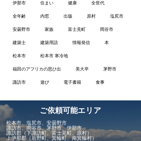
伊那市
住まい
健康
全世代
全年齢
内窓
出版
原村
塩尻市
安曇野市
家族
富士見町
岡谷市
建築士
建築用語
情報発信
本
松本市
松本市 寒冷地
福田のアフリカの思ひ出
美大卒
茅野市
諏訪市
遊び
電子書籍
食事
ご依頼可能エリア
松本市、塩尻市、安曇野市
諏訪市、岡谷市、茅野市、伊那市
諏訪郡（下諏訪町、富士見町、原村）
上伊那郡（辰野町、箕輪町、南箕輪村）