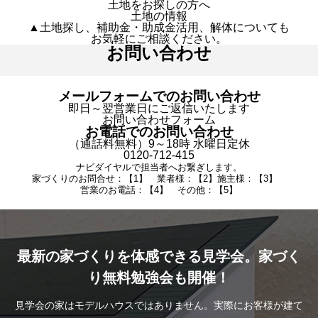
土地をお探しの方へ
土地の情報
▲土地探し、補助金・助成金活用、解体についても
お気軽にご相談ください。
お問い合わせ
メールフォームでのお問い合わせ
即日～翌営業日にご返信いたします
お問い合わせフォーム
お電話でのお問い合わせ
（通話料無料）9～18時 水曜日定休
0120-712-415
ナビダイヤルで担当者へお繋ぎします。
家づくりのお問合せ：【1】 業者様：【2】施主様：【3】
営業のお電話：【4】 その他：【5】
最新の家づくりを体感できる見学会。家づく
り無料勉強会も開催！
見学会の家はモデルハウスではありません。実際にお客様が建て