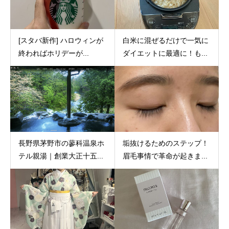
[スタバ新作] ハロウィンが
白米に混ぜるだけで一気に
終わればホリデーが...
ダイエットに最適に！も...
長野県茅野市の蓼科温泉ホ
垢抜けるためのステップ！
テル親湯｜創業大正十五...
眉毛事情で革命が起きま...