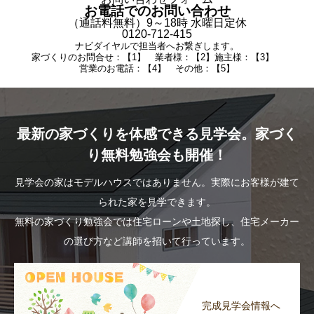
お電話でのお問い合わせ
（通話料無料）9～18時 水曜日定休
0120-712-415
ナビダイヤルで担当者へお繋ぎします。
家づくりのお問合せ：【1】 業者様：【2】施主様：【3】
営業のお電話：【4】 その他：【5】
最新の家づくりを体感できる見学会。家づく
り無料勉強会も開催！
見学会の家はモデルハウスではありません。実際にお客様が建て
られた家を見学できます。
無料の家づくり勉強会では住宅ローンや土地探し、住宅メーカー
の選び方など講師を招いて行っています。
完成見学会情報へ