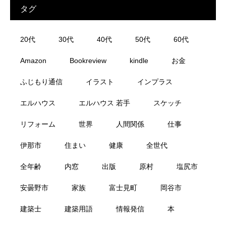
タグ
20代
30代
40代
50代
60代
Amazon
Bookreview
kindle
お金
ふじもり通信
イラスト
インプラス
エルハウス
エルハウス 若手
スケッチ
リフォーム
世界
人間関係
仕事
伊那市
住まい
健康
全世代
全年齢
内窓
出版
原村
塩尻市
安曇野市
家族
富士見町
岡谷市
建築士
建築用語
情報発信
本