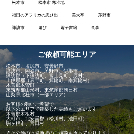
松本市
松本市 寒冷地
福田のアフリカの思ひ出
美大卒
茅野市
諏訪市
遊び
電子書籍
食事
ご依頼可能エリア
松本市、塩尻市、安曇野市
諏訪市、岡谷市、茅野市、伊那市
諏訪郡（下諏訪町、富士見町、原村）
上伊那郡（辰野町、箕輪町、南箕輪村）
木曽郡木曽町
東筑摩郡山形村、東筑摩郡朝日村
山梨県北杜市（一部エリア）
お客様の強いご希望で
以下のエリアで建築した実績もございます
木曽郡木祖村
大町市、北安曇郡（松川村、池田町）
駒ヶ根市、宮田村
※その他の近隣地域のご相談も承っております。