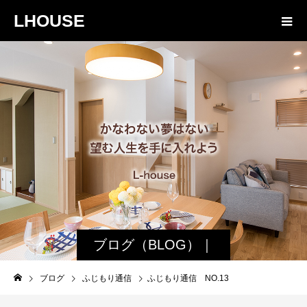
LHOUSE
ブログ（BLOG）｜
諏訪・松本の工務店
ブログ
ふじもり通信
ふじもり通信 NO.13
エルハウス