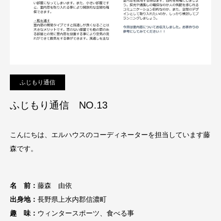
ふじもり通信
ふじもり通信 NO.13
こんにちは、エルハウスのコーディネーターを担当しています藤
森です
。
名 前：
藤森 由依
出身地：
長野県上水内郡信濃町
趣 味：
ウィンタースポーツ、食べる事