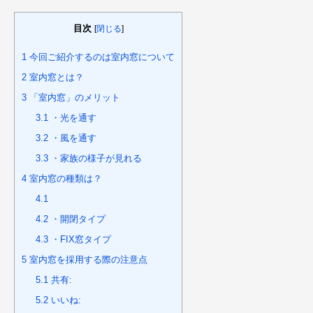
目次
[
閉じる
]
1
今回ご紹介するのは室内窓について
2
室内窓とは？
3
「室内窓」のメリット
3.1
・光を通す
3.2
・風を通す
3.3
・家族の様子が見れる
4
室内窓の種類は？
4.1
4.2
・開閉タイプ
4.3
・FIX窓タイプ
5
室内窓を採用する際の注意点
5.1
共有:
5.2
いいね: