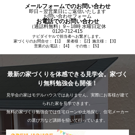
メールフォームでのお問い合わせ
即日～翌営業日にご返信いたします
お問い合わせフォーム
お電話でのお問い合わせ
（通話料無料）9～18時 水曜日定休
0120-712-415
ナビダイヤルで担当者へお繋ぎします。
家づくりのお問合せ：【1】 業者様：【2】施主様：【3】
営業のお電話：【4】 その他：【5】
最新の家づくりを体感できる見学会。家づく
り無料勉強会も開催！
見学会の家はモデルハウスではありません。実際にお客様が建て
られた家を見学できます。
無料の家づくり勉強会では住宅ローンや土地探し、住宅メーカー
の選び方など講師を招いて行っています。