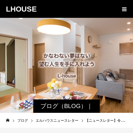
LHOUSE
ブログ（BLOG）｜
諏訪・松本の工務店
ブログ
エルハウスニュースレター
【ニュースレター】令和２年６月号をエルハウスからみなさんにお届け！
エルハウス