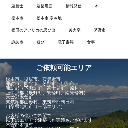
建築士
建築用語
情報発信
本
松本市
松本市 寒冷地
福田のアフリカの思ひ出
美大卒
茅野市
諏訪市
遊び
電子書籍
食事
ご依頼可能エリア
松本市、塩尻市、安曇野市
諏訪市、岡谷市、茅野市、伊那市
諏訪郡（下諏訪町、富士見町、原村）
上伊那郡（辰野町、箕輪町、南箕輪村）
木曽郡木曽町
東筑摩郡山形村、東筑摩郡朝日村
山梨県北杜市（一部エリア）
お客様の強いご希望で
以下のエリアで建築した実績もございます
木曽郡木祖村