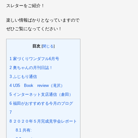
スレターをご紹介！
楽しい情報ばかりとなっていますので
ぜひご覧になってください！
目次
[
閉じる
]
1
家づくりワンダフル6月号
2
奥ちゃんの月刊日誌！
3
ふじもり通信
4
U35 Book review（滝沢）
5
インターネット支店通信（倉田）
6
福田がおすすめする今月のブログ
7
8
２０２０年５月完成見学会レポート
8.1
共有: