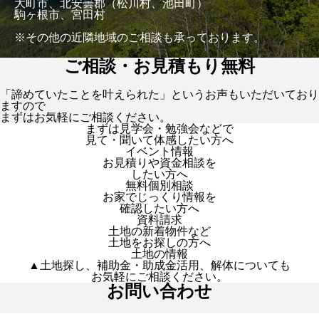
大町市、北安曇郡（松川村、池田町）
駒ヶ根市、宮田村
※その他の近隣地域のご相談も承っております。
ご相談・お見積もり無料
「諦めていたことを叶えられた」というお声もいただいており
ますので
まずはお気軽にご相談ください。
まずは見学会・勉強会などで
見て・聞いて体感したい方へ
イベント情報
お見積りや資金相談を
したい方へ
無料個別相談
お家でじっくり情報を
確認したい方へ
資料請求
土地の新着物件など
土地をお探しの方へ
土地の情報
▲土地探し、補助金・助成金活用、解体についても
お気軽にご相談ください。
お問い合わせ