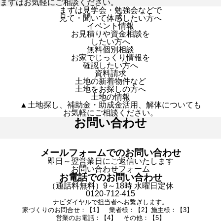
まずはお気軽にご相談ください。
まずは見学会・勉強会などで
見て・聞いて体感したい方へ
イベント情報
お見積りや資金相談を
したい方へ
無料個別相談
お家でじっくり情報を
確認したい方へ
資料請求
土地の新着物件など
土地をお探しの方へ
土地の情報
▲土地探し、補助金・助成金活用、解体についても
お気軽にご相談ください。
お問い合わせ
メールフォームでのお問い合わせ
即日～翌営業日にご返信いたします
お問い合わせフォーム
お電話でのお問い合わせ
（通話料無料）9～18時 水曜日定休
0120-712-415
ナビダイヤルで担当者へお繋ぎします。
家づくりのお問合せ：【1】 業者様：【2】施主様：【3】
営業のお電話：【4】 その他：【5】