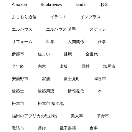
Amazon
Bookreview
kindle
お金
ふじもり通信
イラスト
インプラス
エルハウス
エルハウス 若手
スケッチ
リフォーム
世界
人間関係
仕事
伊那市
住まい
健康
全世代
全年齢
内窓
出版
原村
塩尻市
安曇野市
家族
富士見町
岡谷市
建築士
建築用語
情報発信
本
松本市
松本市 寒冷地
福田のアフリカの思ひ出
美大卒
茅野市
諏訪市
遊び
電子書籍
食事