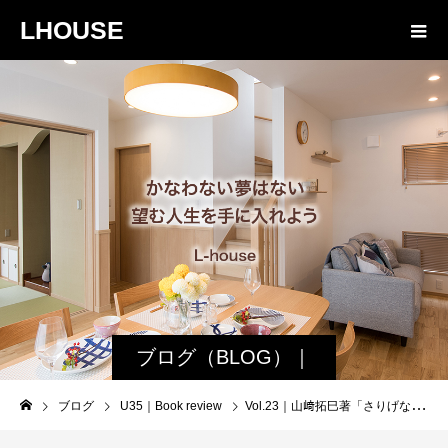
LHOUSE
ブログ（BLOG）｜
諏訪・松本の工務店
ブログ
U35｜Book review
Vol.23｜山﨑拓巳著「さりげなく人を動かす スゴイ！話し方」｜相手の価値観に動機付けをし、本気にさせる｜相手の欲求と行動を結びつける
エルハウス