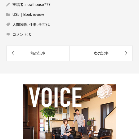
投稿者:
newlhouse777
U35｜Book review
人間関係
,
仕事
,
全世代
コメント:
0