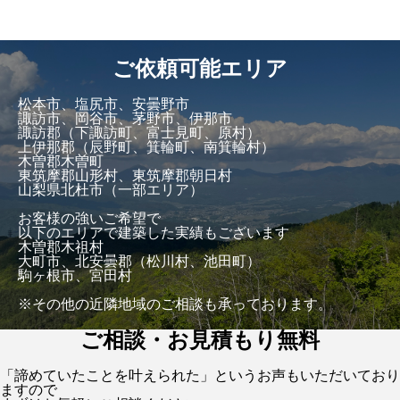
ご依頼可能エリア
松本市、塩尻市、安曇野市
諏訪市、岡谷市、茅野市、伊那市
諏訪郡（下諏訪町、富士見町、原村）
上伊那郡（辰野町、箕輪町、南箕輪村）
木曽郡木曽町
東筑摩郡山形村、東筑摩郡朝日村
山梨県北杜市（一部エリア）
お客様の強いご希望で
以下のエリアで建築した実績もございます
木曽郡木祖村
大町市、北安曇郡（松川村、池田町）
駒ヶ根市、宮田村
※その他の近隣地域のご相談も承っております。
ご相談・お見積もり無料
「諦めていたことを叶えられた」というお声もいただいており
ますので