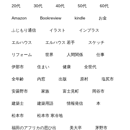
20代
30代
40代
50代
60代
Amazon
Bookreview
kindle
お金
ふじもり通信
イラスト
インプラス
エルハウス
エルハウス 若手
スケッチ
リフォーム
世界
人間関係
仕事
伊那市
住まい
健康
全世代
全年齢
内窓
出版
原村
塩尻市
安曇野市
家族
富士見町
岡谷市
建築士
建築用語
情報発信
本
松本市
松本市 寒冷地
福田のアフリカの思ひ出
美大卒
茅野市