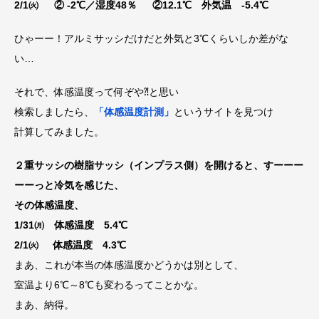
2/1㈫ ② -2℃／湿度48％ ②12.1℃ 外気温 -5.4℃
ひゃーー！アルミサッシだけだと外気と3℃くらいしか差がな
い…
それで、体感温度って何ぞや⁈と思い
検索しましたら、
「体感温度計測」
というサイトを見つけ
計算してみました。
２重サッシの樹脂サッシ（インプラス側）を開けると、すーーー
ーーっと冷気を感じた、
その体感温度、
1/31㈪ 体感温度 5.4℃
2/1㈫ 体感温度 4.3℃
まあ、これが本当の体感温度かどうかは別として、
室温より6℃～8℃も変わるってことかな。
まあ、納得。