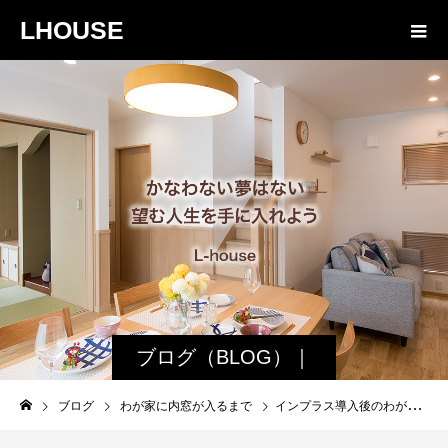
LHOUSE
ブログ（BLOG）｜
諏訪・松本の工務店
ブログ
わが家に内窓が入るまで
インプラス導入後のわが家【体感温度って計算できるらしい⁈】
エルハウス