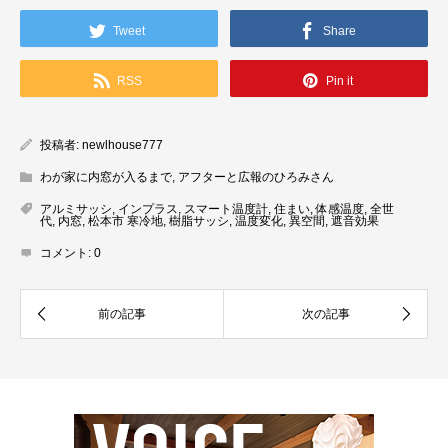
Tweet
Share
RSS
Pin it
投稿者:
newlhouse777
わが家に内窓が入るまで
,
アフターと広報のひろみさん
アルミサッシ
,
インプラス
,
スマート温度計
,
住まい
,
体感温度
,
全世
代
,
内窓
,
松本市 寒冷地
,
樹脂サッシ
,
温度変化
,
異空間
,
遮音効果
コメント:
0