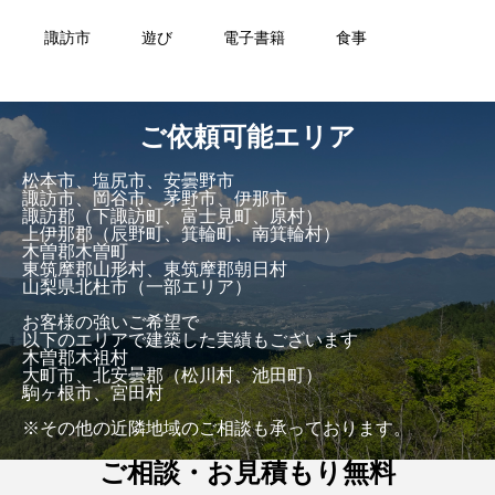
諏訪市
遊び
電子書籍
食事
ご依頼可能エリア
松本市、塩尻市、安曇野市
諏訪市、岡谷市、茅野市、伊那市
諏訪郡（下諏訪町、富士見町、原村）
上伊那郡（辰野町、箕輪町、南箕輪村）
木曽郡木曽町
東筑摩郡山形村、東筑摩郡朝日村
山梨県北杜市（一部エリア）
お客様の強いご希望で
以下のエリアで建築した実績もございます
木曽郡木祖村
大町市、北安曇郡（松川村、池田町）
駒ヶ根市、宮田村
※その他の近隣地域のご相談も承っております。
ご相談・お見積もり無料