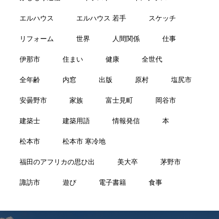
エルハウス
エルハウス 若手
スケッチ
リフォーム
世界
人間関係
仕事
伊那市
住まい
健康
全世代
全年齢
内窓
出版
原村
塩尻市
安曇野市
家族
富士見町
岡谷市
建築士
建築用語
情報発信
本
松本市
松本市 寒冷地
福田のアフリカの思ひ出
美大卒
茅野市
諏訪市
遊び
電子書籍
食事