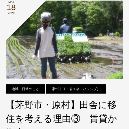
MAY
18
2020
地域・日常のこと
家づくり・省エネ（パッシブ）
【茅野市・原村】田舎に移
住を考える理由③｜賃貸か