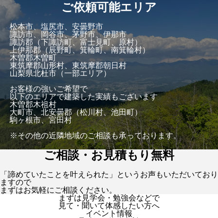
ご依頼可能エリア
松本市、塩尻市、安曇野市
諏訪市、岡谷市、茅野市、伊那市
諏訪郡（下諏訪町、富士見町、原村）
上伊那郡（辰野町、箕輪町、南箕輪村）
木曽郡木曽町
東筑摩郡山形村、東筑摩郡朝日村
山梨県北杜市（一部エリア）
お客様の強いご希望で
以下のエリアで建築した実績もございます
木曽郡木祖村
大町市、北安曇郡（松川村、池田町）
駒ヶ根市、宮田村
※その他の近隣地域のご相談も承っております。
ご相談・お見積もり無料
「諦めていたことを叶えられた」というお声もいただいており
ますので
まずはお気軽にご相談ください。
まずは見学会・勉強会などで
見て・聞いて体感したい方へ
イベント情報