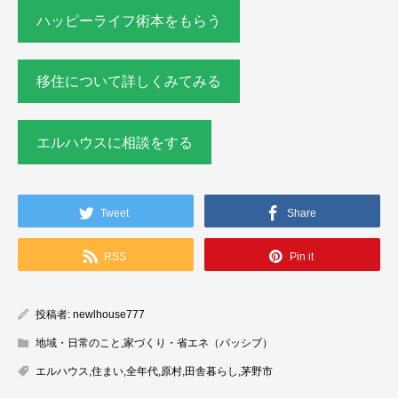
ハッピーライフ術本をもらう
移住について詳しくみてみる
エルハウスに相談をする
Tweet
Share
RSS
Pin it
投稿者:
newlhouse777
地域・日常のこと
,
家づくり・省エネ（パッシブ）
エルハウス
,
住まい
,
全年代
,
原村
,
田舎暮らし
,
茅野市