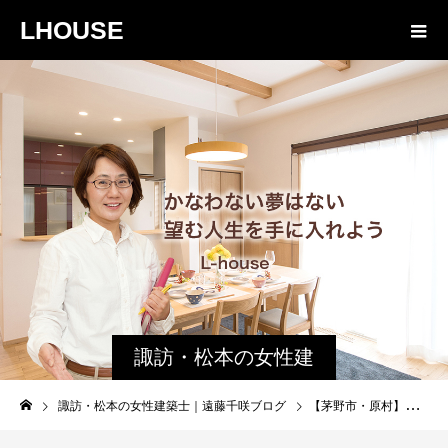
LHOUSE
諏訪・松本の女性建
築士ブログ｜未来生
諏訪・松本の女性建築士｜遠藤千咲ブログ
【茅野市・原村】田舎に移住を考える理由③｜賃貸か資産か
活設計