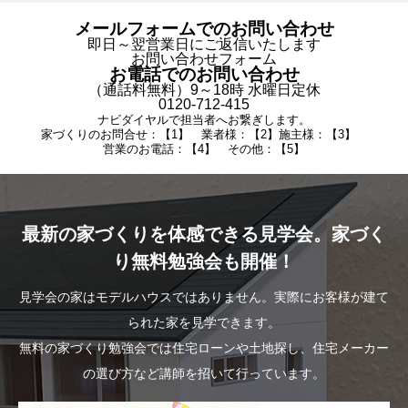
メールフォームでのお問い合わせ
即日～翌営業日にご返信いたします
お問い合わせフォーム
お電話でのお問い合わせ
（通話料無料）9～18時 水曜日定休
0120-712-415
ナビダイヤルで担当者へお繋ぎします。
家づくりのお問合せ：【1】 業者様：【2】施主様：【3】
営業のお電話：【4】 その他：【5】
最新の家づくりを体感できる見学会。家づく
り無料勉強会も開催！
見学会の家はモデルハウスではありません。実際にお客様が建て
られた家を見学できます。
無料の家づくり勉強会では住宅ローンや土地探し、住宅メーカー
の選び方など講師を招いて行っています。