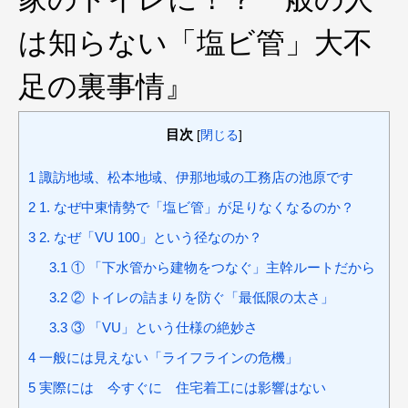
は知らない「塩ビ管」大不
足の裏事情』
目次
[
閉じる
]
1
諏訪地域、松本地域、伊那地域の工務店の池原です
2
1. なぜ中東情勢で「塩ビ管」が足りなくなるのか？
3
2. なぜ「VU 100」という径なのか？
3.1
① 「下水管から建物をつなぐ」主幹ルートだから
3.2
② トイレの詰まりを防ぐ「最低限の太さ」
3.3
③ 「VU」という仕様の絶妙さ
4
一般には見えない「ライフラインの危機」
5
実際には 今すぐに 住宅着工には影響はない