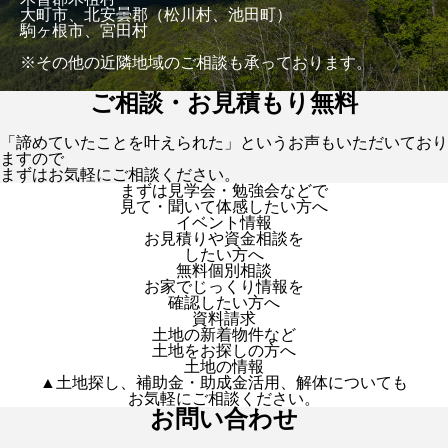
大町市、北安曇郡（松川村、池田町）
駒ヶ根市、宮田村
※その他の近隣地域のご相談も承っております。
ご相談・お見積もり無料
「諦めていたことを叶えられた」というお声もいただいており
ますので
まずはお気軽にご相談ください。
まずは見学会・勉強会などで
見て・聞いて体感したい方へ
イベント情報
お見積りや資金相談を
したい方へ
無料個別相談
お家でじっくり情報を
確認したい方へ
資料請求
土地の新着物件など
土地をお探しの方へ
土地の情報
▲土地探し、補助金・助成金活用、解体についても
お気軽にご相談ください。
お問い合わせ