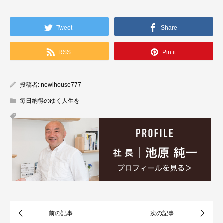
Tweet
Share
RSS
Pin it
投稿者:
newlhouse777
毎日納得のゆく人生を