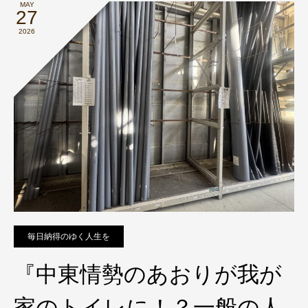
MAY
27
2026
毎日納得のゆく人生を
『中東情勢のあおりが我が
家のトイレに！？一般の人