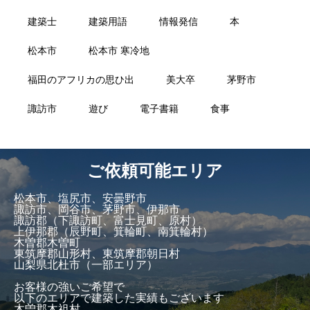
建築士
建築用語
情報発信
本
松本市
松本市 寒冷地
福田のアフリカの思ひ出
美大卒
茅野市
諏訪市
遊び
電子書籍
食事
ご依頼可能エリア
松本市、塩尻市、安曇野市
諏訪市、岡谷市、茅野市、伊那市
諏訪郡（下諏訪町、富士見町、原村）
上伊那郡（辰野町、箕輪町、南箕輪村）
木曽郡木曽町
東筑摩郡山形村、東筑摩郡朝日村
山梨県北杜市（一部エリア）
お客様の強いご希望で
以下のエリアで建築した実績もございます
木曽郡木祖村