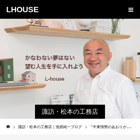
LHOUSE
諏訪・松本の工務店
の社長ブログ｜家族
諏訪・松本の工務店｜池原純一ブログ
『中東情勢のあおりが我が家のトイレに！？一般の人は知らない「塩ビ管」大不足の裏事情』
物語８４３