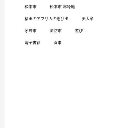
松本市
松本市 寒冷地
福田のアフリカの思ひ出
美大卒
茅野市
諏訪市
遊び
電子書籍
食事