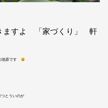
きますよ 「家づくり」 軒
店の池原です
保つとういのが