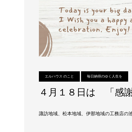
エルハウス のこと
毎日納得のゆく人生を
４月１８日は 「感
諏訪地域、松本地域、伊那地域の工務店の