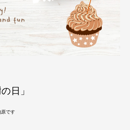
謝の日」
池原です