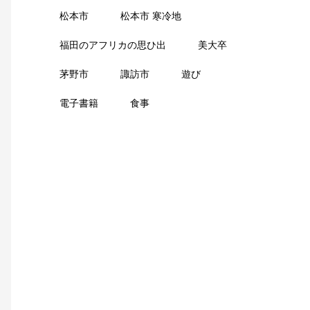
松本市
松本市 寒冷地
福田のアフリカの思ひ出
美大卒
茅野市
諏訪市
遊び
電子書籍
食事