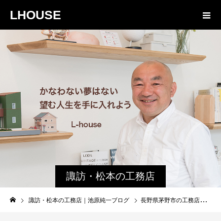
LHOUSE
諏訪・松本の工務店
の社長ブログ｜家族
諏訪・松本の工務店｜池原純一ブログ
長野県茅野市の工務店エルハウスの社長 池原にとって忘れない思い出の日なのです
物語８４３