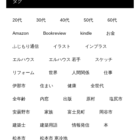
タグ
20代
30代
40代
50代
60代
Amazon
Bookreview
kindle
お金
ふじもり通信
イラスト
インプラス
エルハウス
エルハウス 若手
スケッチ
リフォーム
世界
人間関係
仕事
伊那市
住まい
健康
全世代
全年齢
内窓
出版
原村
塩尻市
安曇野市
家族
富士見町
岡谷市
建築士
建築用語
情報発信
本
松本市
松本市 寒冷地