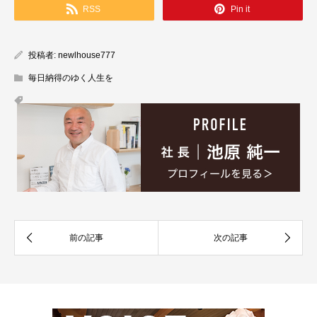
RSS
Pin it
投稿者:
newlhouse777
毎日納得のゆく人生を