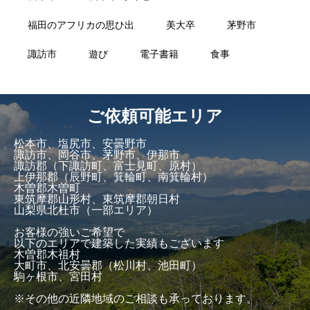
福田のアフリカの思ひ出
美大卒
茅野市
諏訪市
遊び
電子書籍
食事
ご依頼可能エリア
松本市、塩尻市、安曇野市
諏訪市、岡谷市、茅野市、伊那市
諏訪郡（下諏訪町、富士見町、原村）
上伊那郡（辰野町、箕輪町、南箕輪村）
木曽郡木曽町
東筑摩郡山形村、東筑摩郡朝日村
山梨県北杜市（一部エリア）
お客様の強いご希望で
以下のエリアで建築した実績もございます
木曽郡木祖村
大町市、北安曇郡（松川村、池田町）
駒ヶ根市、宮田村
※その他の近隣地域のご相談も承っております。