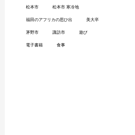
松本市
松本市 寒冷地
福田のアフリカの思ひ出
美大卒
茅野市
諏訪市
遊び
電子書籍
食事