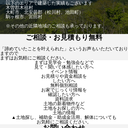
以下のエリアで建築した実績もございます
木曽郡木祖村
大町市、北安曇郡（松川村、池田町）
駒ヶ根市、宮田村
※その他の近隣地域のご相談も承っております。
ご相談・お見積もり無料
「諦めていたことを叶えられた」というお声もいただいており
ますので
まずはお気軽にご相談ください。
まずは見学会・勉強会などで
見て・聞いて体感したい方へ
イベント情報
お見積りや資金相談を
したい方へ
無料個別相談
お家でじっくり情報を
確認したい方へ
資料請求
土地の新着物件など
土地をお探しの方へ
土地の情報
▲土地探し、補助金・助成金活用、解体についても
お気軽にご相談ください。
お問い合わせ