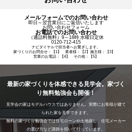
メールフォームでのお問い合わせ
即日～翌営業日にご返信いたします
お問い合わせフォーム
お電話でのお問い合わせ
（通話料無料）9～18時 水曜日定休
0120-712-415
ナビダイヤルで担当者へお繋ぎします。
家づくりのお問合せ：【1】 業者様：【2】施主様：【3】
営業のお電話：【4】 その他：【5】
最新の家づくりを体感できる見学会。家づく
り無料勉強会も開催！
見学会の家はモデルハウスではありません。実際にお客様が建て
られた家を見学できます。
無料の家づくり勉強会では住宅ローンや土地探し、住宅メーカー
の選び方など講師を招いて行っています。