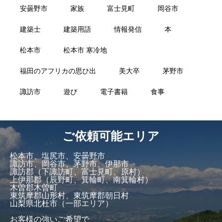
安曇野市
家族
富士見町
岡谷市
建築士
建築用語
情報発信
本
松本市
松本市 寒冷地
福田のアフリカの思ひ出
美大卒
茅野市
諏訪市
遊び
電子書籍
食事
ご依頼可能エリア
松本市、塩尻市、安曇野市
諏訪市、岡谷市、茅野市、伊那市
諏訪郡（下諏訪町、富士見町、原村）
上伊那郡（辰野町、箕輪町、南箕輪村）
木曽郡木曽町
東筑摩郡山形村、東筑摩郡朝日村
山梨県北杜市（一部エリア）
お客様の強いご希望で