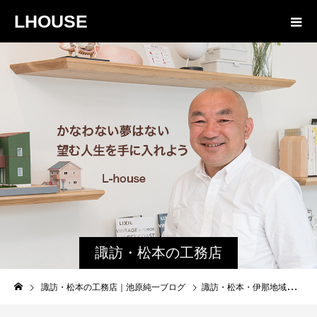
LHOUSE
諏訪・松本の工務店
の社長ブログ｜家族
諏訪・松本の工務店｜池原純一ブログ
諏訪・松本・伊那地域工務店が 凍結深度を守る理由
物語８４３